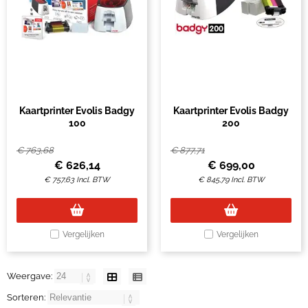
Kaartprinter Evolis Badgy
Kaartprinter Evolis Badgy
100
200
€
763,68
€
877,71
€
626,14
€
699,00
€
757,63
Incl. BTW
€
845,79
Incl. BTW
Vergelijken
Vergelijken
Weergave:
Sorteren: