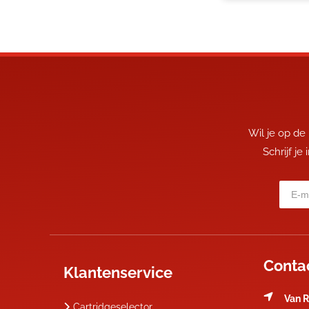
Wil je op de
Schrijf je
Conta
Klantenservice
Van R
Cartridgeselector