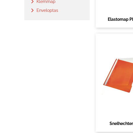
Klemmap
Enveloptas
Elastomap P
Snelhechter