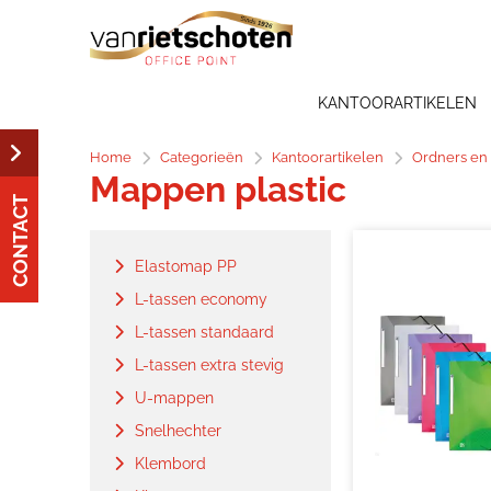
KANTOORARTIKELEN
Home
Categorieën
Kantoorartikelen
Ordners en
Mappen plastic
CONTACT
Elastomap PP
L-tassen economy
L-tassen standaard
L-tassen extra stevig
U-mappen
Snelhechter
Klembord