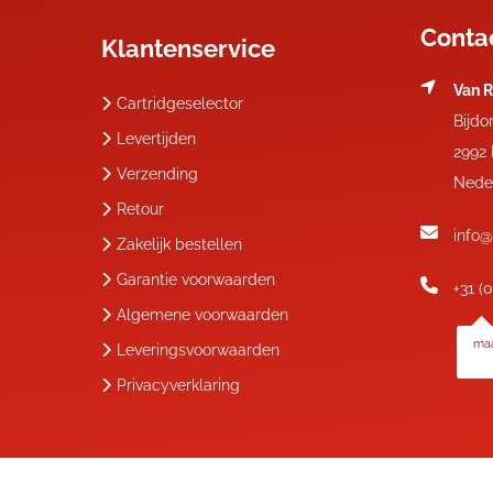
Conta
Klantenservice
Van R
Cartridgeselector
Bijdo
Levertijden
2992
Verzending
Nede
Retour
info@
Zakelijk bestellen
Garantie voorwaarden
+31 (
Algemene voorwaarden
maa
Leveringsvoorwaarden
Privacyverklaring