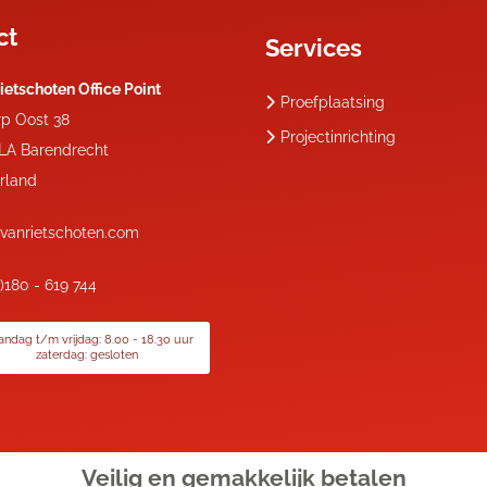
ct
Services
ietschoten Office Point
Proefplaatsing
rp Oost 38
Projectinrichting
 LA
Barendrecht
rland
vanrietschoten.com
0)180 - 619 744
ndag t/m vrijdag: 8.00 - 18.30 uur
zaterdag: gesloten
Veilig en gemakkelijk
betalen