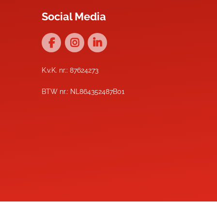
Social Media
K.v.K. nr.: 87624273
BTW nr.: NL864352487B01