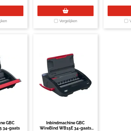
ijken
Vergelijken
ine GBC
Inbindmachine GBC
 34-gaats
WireBind WB15E 34-gaats