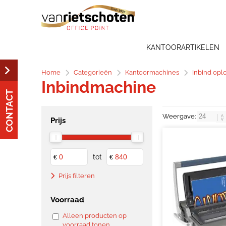
KANTOORARTIKELEN
Home
Categorieën
Kantoormachines
Inbind opl
Inbindmachine
CONTACT
Weergave:
Prijs
tot
€
€
Prijs filteren
Voorraad
Alleen producten op
voorraad tonen