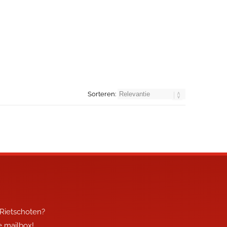
Sorteren:
 Rietschoten?
je mailbox!