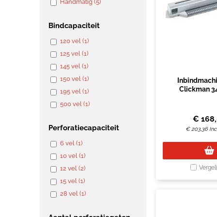
Handmatig (5)
Bindcapaciteit
120 vel (1)
125 vel (1)
145 vel (1)
150 vel (1)
Inbindmach
Clickman 3
195 vel (1)
500 vel (1)
€
168
Perforatiecapaciteit
€
203,36
In
6 vel (1)
10 vel (1)
Vergel
12 vel (2)
15 vel (1)
28 vel (1)