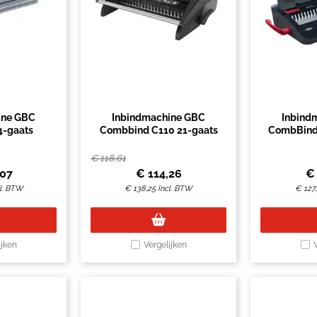
ine GBC
Inbindmachine GBC
Inbind
4-gaats
Combbind C110 21-gaats
CombBind
€
118,61
,07
€
114,26
cl. BTW
€
138,25
Incl. BTW
€
127
ijken
Vergelijken