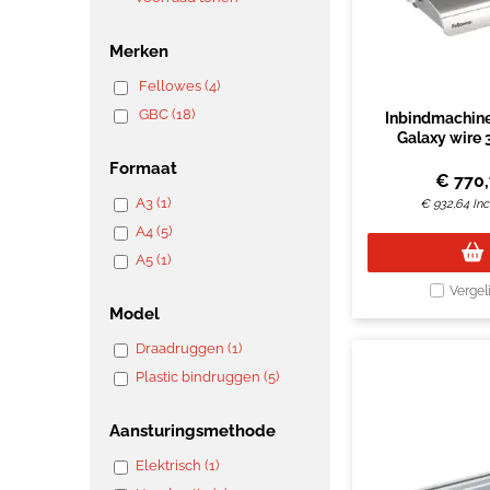
Merken
Fellowes (4)
GBC (18)
Inbindmachine
Galaxy wire 
Formaat
€
770
A3 (1)
€
932,64
Inc
A4 (5)
A5 (1)
Vergel
Model
Draadruggen (1)
Plastic bindruggen (5)
Aansturingsmethode
Elektrisch (1)