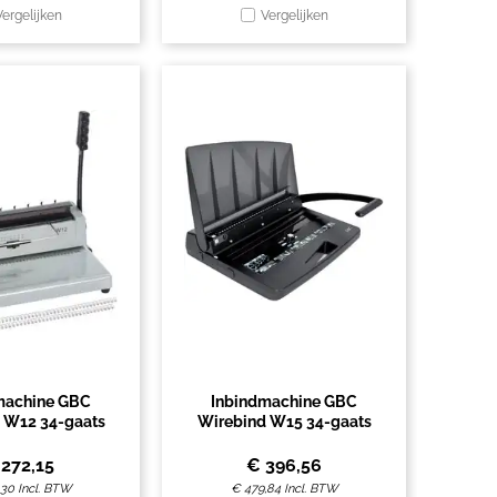
Vergelijken
Vergelijken
machine GBC
Inbindmachine GBC
 W12 34-gaats
Wirebind W15 34-gaats
€
272,15
€
396,56
,30
Incl. BTW
€
479,84
Incl. BTW