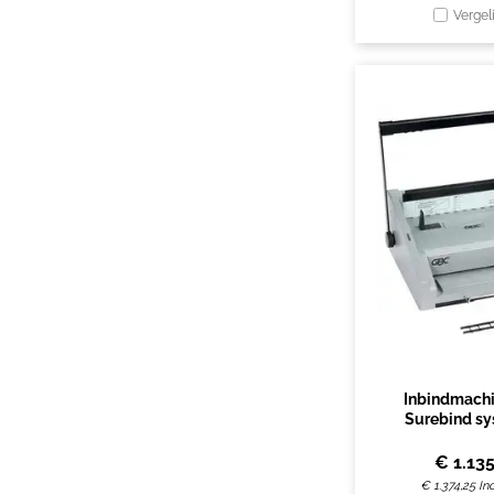
Vergel
Inbindmach
Surebind sy
€
1.135
€
1.374,25
In