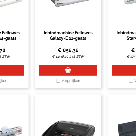
 Fellowes
Inbindmachine Fellowes
Inbindma
34-gaats
Galaxy-E 21-gaats
Star
,78
€
856,36
l. BTW
€
1.036,20
Incl. BTW
€
175
ijken
Vergelijken