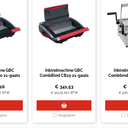
ine GBC
Inbindmachine GBC
Inbind
 21-gaats
CombBind CB25 21-gaats
Combbind
,16
€
341,53
€
l. BTW
€
413,25
Incl. BTW
€
530
ijken
Vergelijken