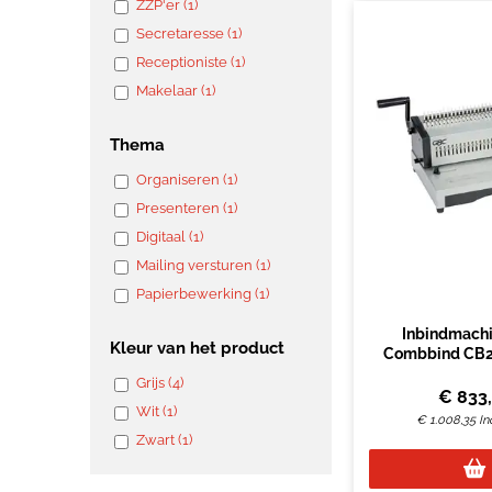
ZZP'er (1)
Secretaresse (1)
Receptioniste (1)
Makelaar (1)
Thema
Organiseren (1)
Presenteren (1)
Digitaal (1)
Mailing versturen (1)
Papierbewerking (1)
Inbindmach
K
leur van het product
Combbind CB25
gaat
Grijs (4)
€
833
Wit (1)
€
1.008,35
In
Zwart (1)