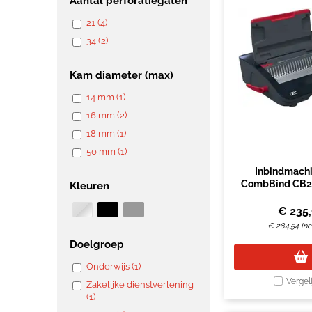
Aantal perforatiegaten
21 (4)
34 (2)
Kam diameter (max)
14 mm (1)
16 mm (2)
18 mm (1)
50 mm (1)
Inbindmach
CombBind CB20
Kleuren
€
235
€
284,54
Inc
Doelgroep
Onderwijs (1)
Vergel
Zakelijke dienstverlening
(1)