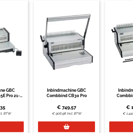
ine GBC
Inbindmachine GBC
Inbind
E Pro 21-
Combbind CB30 Pro
Combbi
s
,35
€
749,57
€
cl. BTW
€
906,98
Incl. BTW
€
1.44