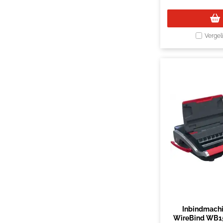
Vergel
Inbindmach
WireBind WB15