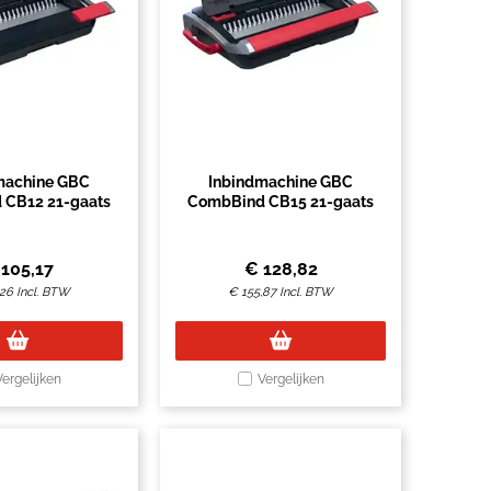
machine GBC
Inbindmachine GBC
 CB12 21-gaats
CombBind CB15 21-gaats
€
105,17
€
128,82
,26
Incl. BTW
€
155,87
Incl. BTW
Vergelijken
Vergelijken