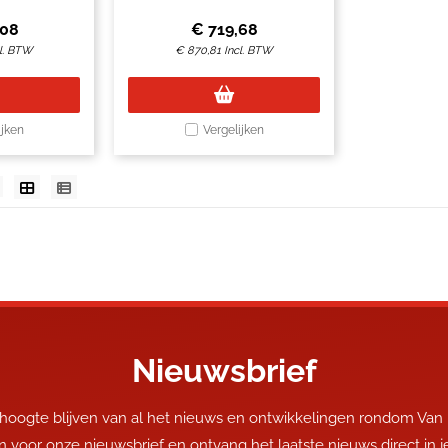
elektrisch
,08
€
719,68
l. BTW
€
870,81
Incl. BTW
ijken
Vergelijken
Nieuwsbrief
 hoogte blijven van al het nieuws en ontwikkelingen rondom Van
 in voor onze nieuwsbrief en ontvang het laatste nieuws direct in 