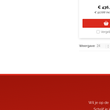
€
436
€
527,66
Inc
Vergel
Weergave:
Wil je op de
Schrijf je