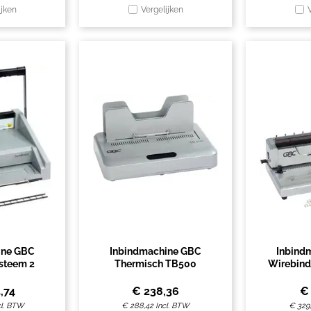
ijken
Vergelijken
ine GBC
Inbindmachine GBC
Inbind
steem 2
Thermisch TB500
Wirebind
,74
€
238,36
cl. BTW
€
288,42
Incl. BTW
€
329