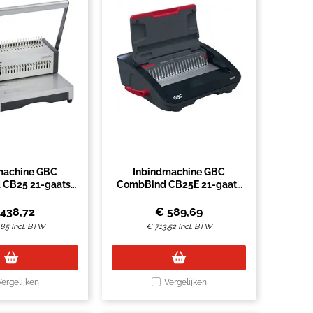
machine GBC
Inbindmachine GBC
 CB25 21-gaats
CombBind CB25E 21-gaats
Pro
elektrisch
438,72
€
589,69
,85
Incl. BTW
€
713,52
Incl. BTW
Vergelijken
Vergelijken