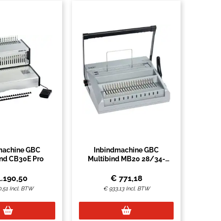
machine GBC
Inbindmachine GBC
nd CB30E Pro
Multibind MB20 28/34-
gaats
1.190,50
€
771,18
0,51
Incl. BTW
€
933,13
Incl. BTW