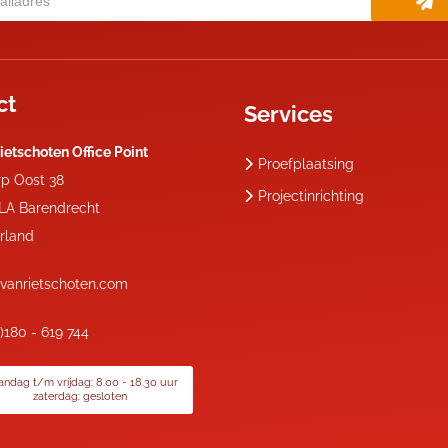
ct
Services
ietschoten Office Point
Proefplaatsing
rp Oost 38
Projectinrichting
 LA
Barendrecht
rland
vanrietschoten.com
0)180 - 619 744
ndag t/m vrijdag: 8.00 - 18.30 uur
zaterdag: gesloten