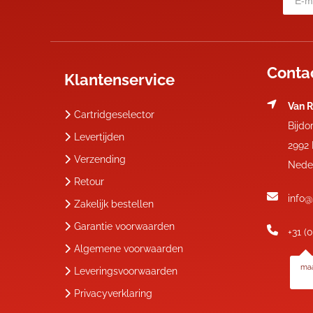
Conta
Klantenservice
Van R
Cartridgeselector
Bijdo
Levertijden
2992
Verzending
Nede
Retour
info@
Zakelijk bestellen
Garantie voorwaarden
+31 (
Algemene voorwaarden
maa
Leveringsvoorwaarden
Privacyverklaring