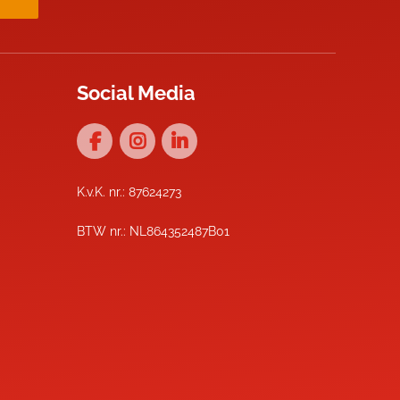
Social Media
K.v.K. nr.: 87624273
BTW nr.: NL864352487B01