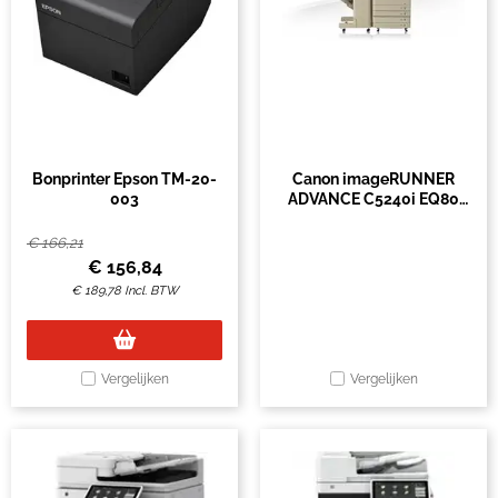
Bonprinter Epson TM-20-
Canon imageRUNNER
003
ADVANCE C5240i EQ80
MFP
€
166,21
€
156,84
€
189,78
Incl. BTW
Vergelijken
Vergelijken