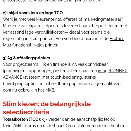
bijvoorbeeld de
Multifunctional Laser printer Brother
.
2) Inkjet voor kleur en lage TCO
Werk je met veel kleurenprints, offertes of marketingmateriaal?
Moderne zakelijke inkjetprinters leveren haarscherpe kleuren met
verrassend lage verbruikskosten—ideaal voor teams die
regelmatig in kleur printen. Een voorbeeld hiervan is de
Brother
Multifunctional inktjet printer.
3) A3 & afdelingsprinters
Voor projectteams, HR en finance is A3 vaak onmisbaar
(planningen, rapportages, posters). Denk aan een
imageRUNNER
ADVANCE
-systeem met touch-bediening, sterke
beveiligingsopties en uitbreidbare papierlades—gemaakt voor
continu gebruik in het MKB.
Slim kiezen: de belangrijkste
selectiecriteria
Totaalkosten (TCO):
kijk verder dan de aanschafprijs; let op
toner/inkt, drums en onderhoud. Grote volumemodellen hebben