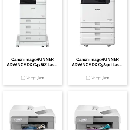
Canon imageRUNNER
Canon imageRUNNER
ADVANCE DX C478iZ Laser
ADVANCE DX C5840i Laser
A4 1200 x 600 DPI 47 ppm
A3 1200 x 1200 DPI 40
Wifi
ppm Wifi
Vergelijken
Vergelijken