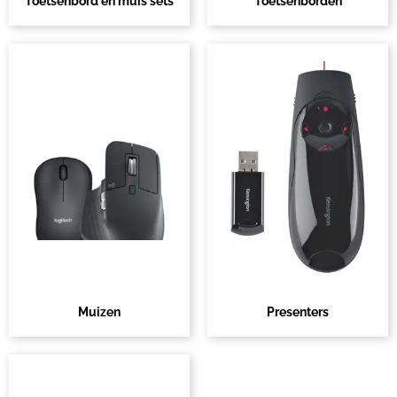
Toetsenbord en muis sets
Toetsenborden
Muizen
Presenters