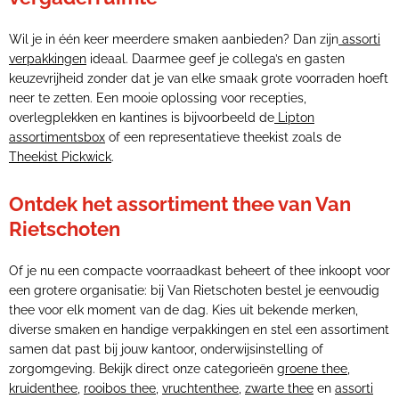
Wil je in één keer meerdere smaken aanbieden? Dan zijn
assorti
verpakkingen
ideaal. Daarmee geef je collega’s en gasten
keuzevrijheid zonder dat je van elke smaak grote voorraden hoeft
neer te zetten. Een mooie oplossing voor recepties,
overlegplekken en kantines is bijvoorbeeld de
Lipton
assortimentsbox
of een representatieve theekist zoals de
Theekist Pickwick
.
Ontdek het assortiment thee van Van
Rietschoten
Of je nu een compacte voorraadkast beheert of thee inkoopt voor
een grotere organisatie: bij Van Rietschoten bestel je eenvoudig
thee voor elk moment van de dag. Kies uit bekende merken,
diverse smaken en handige verpakkingen en stel een assortiment
samen dat past bij jouw kantoor, onderwijsinstelling of
zorgomgeving. Bekijk direct onze categorieën
groene thee
,
kruidenthee
,
rooibos thee
,
vruchtenthee
,
zwarte thee
en
assorti