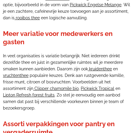
optie, bijvoorbeeld in de vorm van
Pickwick Engelse Melange
. Wil
je een zachtere, cafeïnevrije keuze toevoegen aan je assortiment,
dan is
rooibos thee
een logische aanvulling.
Meer variatie voor medewerkers en
gasten
In veel organisaties is variatie belangrijk. Niet iedereen drinkt
dezelfde thee en juist in gezamenlijke ruimtes wil je meerdere
smaken kunnen aanbieden. Daarom zijn ook
kruidenthee
en
vruchtenthee
populaire keuzes. Denk aan rustgevende kamille,
frisse munt, citroen of bosvruchten. Voorbeelden uit het
assortiment zijn
Clipper chamomile bio
,
Pickwick Tropical
en
Lipton Refresh forest fruits
. Zo stel je eenvoudig een aanbod
samen dat past bij verschillende voorkeuren binnen je team of
bezoekersgroep.
Assorti verpakkingen voor pantry en
vergaderruimte