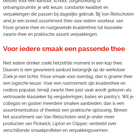
bestelt voor een kantoor, school, zorginstelling of
ontvangstruimte: je wilt keuze, constante kwaliteit en
verpakkingen die passen bij dagelijks gebruik. Bij Van Rietschoten
vind je een breed assortiment thee voor iedere voorkeur, van
frisse groene thee en rustgevende kruidenthee tot klassieke
zwarte thee en praktische assorti verpakkingen.
Voor iedere smaak een passende thee
Niet iedere drinker zoekt hetzelfde moment in een kop thee.
Daarom is een gevarieerd aanbod belangrijk op de werkvloer.
Zoek je een lichte, frisse smaak voor overdag, dan is groene thee
een logische keuze. Voor een rustmoment zijn kruidenthee en
rooibos populair, terwijl zwarte thee juist vaak wordt gekozen als
vertrouwde klassieker bij vergaderingen, balies en pantry’s. Wil je
collega’s en gasten meerdere smaken aanbieden, dan is een
assortimentsdoos of theekist een praktische oplossing. Binnen
het assortiment van Van Rietschoten vind je onder meer
producten van Pickwick, Lipton en Clipper, verdeeld over
verschillende smaakprofielen en verpakkingsvormen.