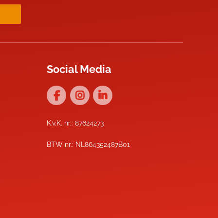
Social Media
K.v.K. nr.: 87624273
BTW nr.: NL864352487B01