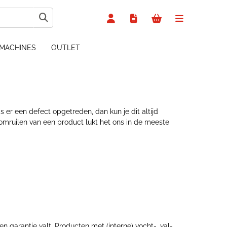
MACHINES
OUTLET
 er een defect opgetreden, dan kun je dit altijd
 omruilen van een product lukt het ons in de meeste
 garantie valt. Producten met (interne) vocht-, val-,