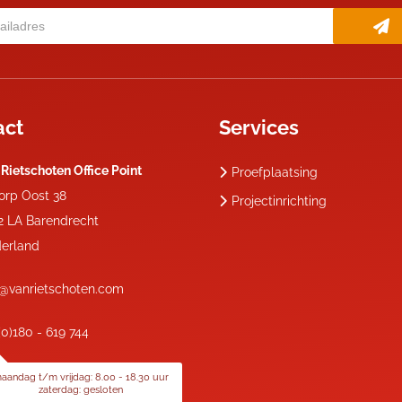
act
Services
 Rietschoten Office Point
Proefplaatsing
dorp Oost 38
Projectinrichting
2 LA
Barendrecht
erland
o@vanrietschoten.com
(0)180 - 619 744
aandag t/m vrijdag: 8.00 - 18.30 uur
zaterdag: gesloten