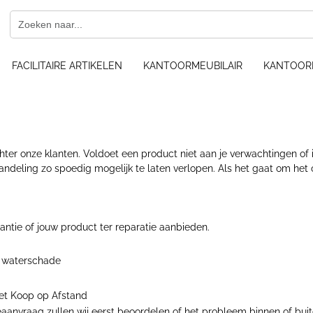
FACILITAIRE ARTIKELEN
KANTOORMEUBILAIR
KANTOOR
ter onze klanten. Voldoet een product niet aan je verwachtingen of is
andeling zo spoedig mogelijk te laten verlopen. Als het gaat om het
ntie of jouw product ter reparatie aanbieden.
of waterschade
wet Koop op Afstand
anvraag zullen wij eerst beoordelen of het probleem binnen of buiten