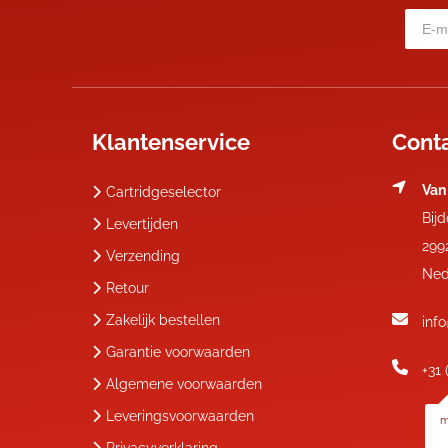
Klantenservice
Cont
Van
Cartridgeselector
Bij
Levertijden
299
Verzending
Ned
Retour
Zakelijk bestellen
inf
Garantie voorwaarden
+31 
Algemene voorwaarden
Leveringsvoorwaarden
m