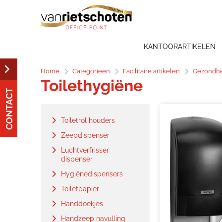
KANTOORARTIKELEN
Home
Categorieën
Facilitaire artikelen
Gezondhe
Toilethygiëne
CONTACT
Toiletrol houders
Zeepdispenser
Luchtverfrisser
dispenser
Hygiënedispensers
Toiletpapier
Handdoekjes
Handzeep navulling