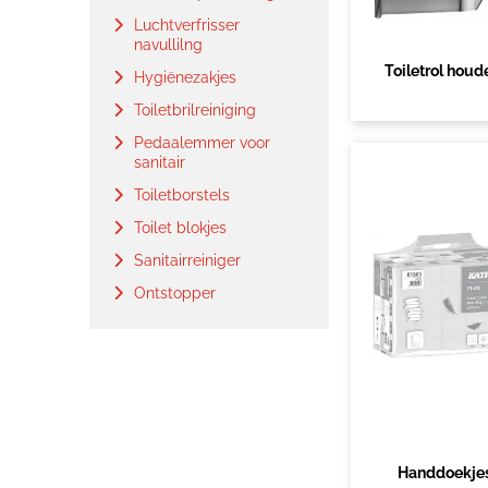
Luchtverfrisser
navullilng
Toiletrol houd
Hygiënezakjes
Toiletbrilreiniging
Pedaalemmer voor
sanitair
Toiletborstels
Toilet blokjes
Sanitairreiniger
Ontstopper
Handdoekje