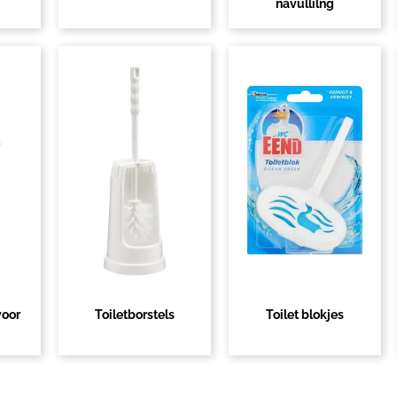
navullilng
oor
Toiletborstels
Toilet blokjes