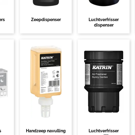
ers
Zeepdispenser
Luchtverfrisser
dispenser
s
Handzeep navulling
Luchtverfrisser