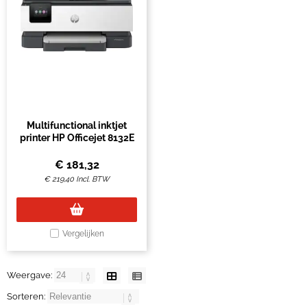
Multifunctional inktjet
printer HP Officejet 8132E
€
181,32
€
219,40
Incl. BTW
Vergelijken
Weergave:
Sorteren: