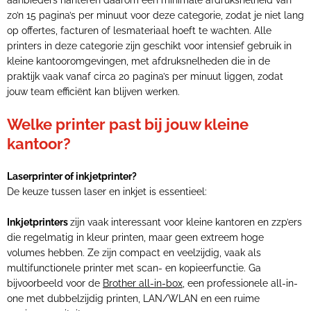
aanbieders hanteren daarom een minimale afdruksnelheid van
zo’n 15 pagina’s per minuut voor deze categorie, zodat je niet lang
op offertes, facturen of lesmateriaal hoeft te wachten. Alle
printers in deze categorie zijn geschikt voor intensief gebruik in
kleine kantooromgevingen, met afdruksnelheden die in de
praktijk vaak vanaf circa 20 pagina’s per minuut liggen, zodat
jouw team efficiënt kan blijven werken.
Welke printer past bij jouw kleine
kantoor?
Laserprinter of inkjetprinter?
De keuze tussen laser en inkjet is essentieel:
Inkjetprinters
zijn vaak interessant voor kleine kantoren en zzp’ers
die regelmatig in kleur printen, maar geen extreem hoge
volumes hebben. Ze zijn compact en veelzijdig, vaak als
multifunctionele printer met scan- en kopieerfunctie. Ga
bijvoorbeeld voor de
Brother all-in-box
, een professionele all-in-
one met dubbelzijdig printen, LAN/WLAN en een ruime