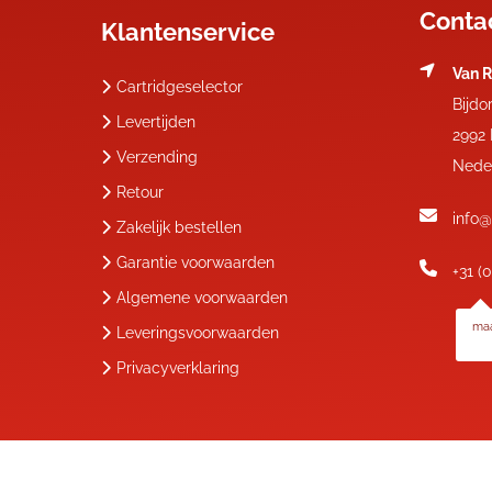
Conta
Klantenservice
Van R
Cartridgeselector
Bijdo
Levertijden
2992
Verzending
Nede
Retour
info@
Zakelijk bestellen
Garantie voorwaarden
+31 (
Algemene voorwaarden
maa
Leveringsvoorwaarden
Privacyverklaring