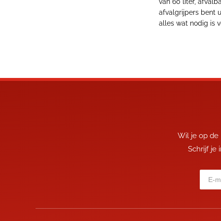
van 60 liter, afva
afvalgrijpers bent 
alles wat nodig is
Wil je op de
Schrijf je