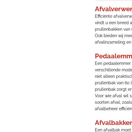
Afvalverwer
Efficiënte afvalver
vindt u een breed 
prullenbakken van 6
Ook bieden wij mee
afvalinzameling en
Pedaalemme
Een pedaalemmer b
verschillende mode
niet alleen praktis
prullenbak van 60 
prullenbak zorgt er
Voor wie afval wil
soorten afval, zoal
afvalbeheer efficiën
Afvalbakke
Een afvalbak moet z