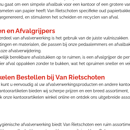
 nu gaat om een simpele afvalbak voor een kantoor of een grotere var
nzamelen van papier heeft Van Rietschoten specifieke oud papierbakke
gegenereerd, en stimuleren het scheiden en recyclen van afval.
en en Afvalgrijpers
rdeel van afvalverwerking is het gebruik van de juiste vuilniszakken.
ingen en materialen, die passen bij onze pedaalemmers en afvalbakken
oze afvalverwijdering.
ilijk bereikbare afvalstukken op te ruimen, is een afvalgrijper de pe
r afval oppakken zonder te bukken, wat het opruimen sneller en vei
kelen Bestellen bij Van Rietschoten
n kunt u eenvoudig al uw afvalverwerkingsproducten en andere kant
antoorartikelen bieden wij scherpe prijzen en een breed assortiment
k onze kantoorartikelen winkel online en ontdek ons uitgebreide ass
 hygiënische afvalverwerking biedt Van Rietschoten een ruim assort