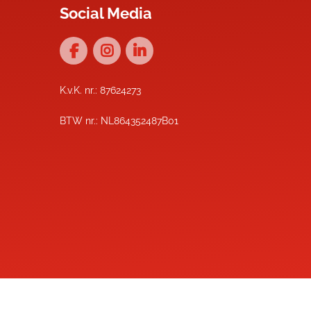
Social Media
K.v.K. nr.: 87624273
BTW nr.: NL864352487B01