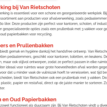
king bij Van Rietschoten
werking is essentieel voor een schone en georganiseerde werkplek. Bi
assortiment aan producten voor afvalverwerking, zoals pedaalemmers
0 liter. Deze producten zijn perfect voor kantoren, scholen, of indus
r gespecialiseerde opties zoals een prullenbak met 3 vakken voor 
 oud papierbakken voor recycling.
rs en Prullenbakken
iedt gemak en hygiëne dankzij het handsfree ontwerp. Van Rietsch
llen pedaalemmers, geschikt voor kantoren, toiletten, en keukens. D
ch, maar ook stijlvol ontworpen, zodat ze perfect passen in elke ruimt
liter ideaal voor ruimtes waar grote hoeveelheden afval worden geg
voor dat u minder vaak de vuilniszak hoeft te verwisselen, wat tijd be
 scheiden, biedt Van Rietschoten ook een prullenbak met 3 vakken. 
s plastic, papier en restafval, direct op de juiste manier te sorteren
ter.
n en Oud Papierbakken
owel functioneel als duurzaam zijn. Bij Van Rietschoten vindt u dive