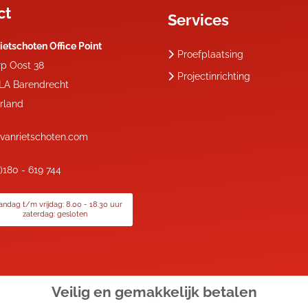
ct
Services
ietschoten Office Point
Proefplaatsing
rp Oost 38
Projectinrichting
 LA
Barendrecht
rland
vanrietschoten.com
0)180 - 619 744
ndag t/m vrijdag: 8.00 - 18.30 uur
zaterdag: gesloten
Veilig en gemakkelijk
betalen