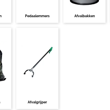
n
Pedaalemmers
Afvalbakken
n
Afvalgrijper