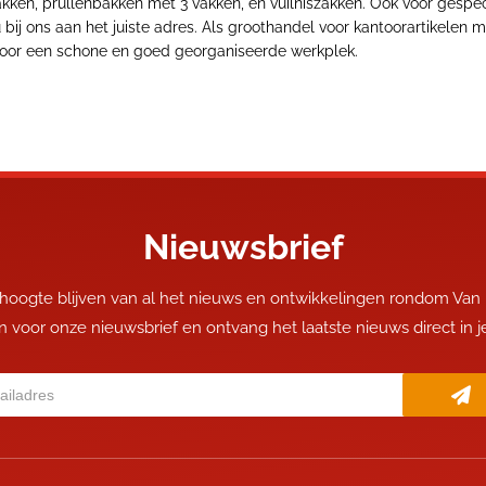
lbakken, prullenbakken met 3 vakken, en vuilniszakken. Ook voor gesp
u bij ons aan het juiste adres. Als groothandel voor kantoorartikelen
 voor een schone en goed georganiseerde werkplek.
Nieuwsbrief
 hoogte blijven van al het nieuws en ontwikkelingen rondom Van
 in voor onze nieuwsbrief en ontvang het laatste nieuws direct in 