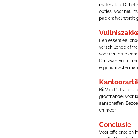
materialen. Of het
opties. Voor het i
papierafval wordt 
Vuilniszakk
Een essentieel onde
verschillende afmet
voor een probleeml
Om zwerfvuil of moe
ergonomische manie
Kantoorarti
Bij Van Rietschote
groothandel voor k
aanschaffen. Bezoe
en meer.
Conclusie
Voor efficiënte en