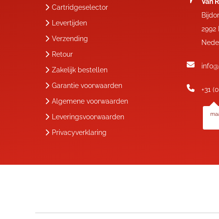
Van R
Cartridgeselector
Bijdo
Levertijden
2992
Verzending
Nede
Retour
info@
Zakelijk bestellen
Garantie voorwaarden
+31 (
Algemene voorwaarden
maa
Leveringsvoorwaarden
Privacyverklaring