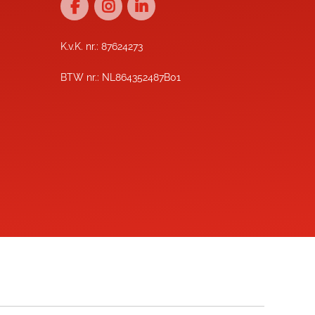
K.v.K. nr.: 87624273
BTW nr.: NL864352487B01