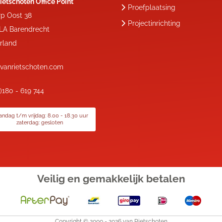
ietschoten Office Point
Proefplaatsing
rp Oost 38
Projectinrichting
 LA
Barendrecht
rland
vanrietschoten.com
0)180 - 619 744
ndag t/m vrijdag: 8.00 - 18.30 uur
zaterdag: gesloten
Veilig en gemakkelijk
betalen
Copyright © 2000 -
2026
van Rietschoten