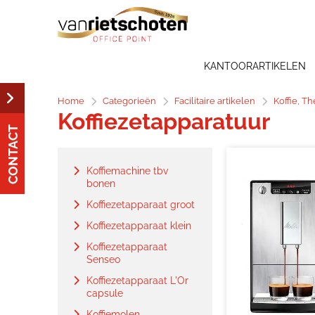
KANTOORARTIKELEN
Home
Categorieën
Facilitaire artikelen
Koffie, T
Koffiezetapparatuur
CONTACT
Koffiemachine tbv
bonen
Koffiezetapparaat groot
Koffiezetapparaat klein
Koffiezetapparaat
Senseo
Koffiezetapparaat L'Or
capsule
Koffiemolen