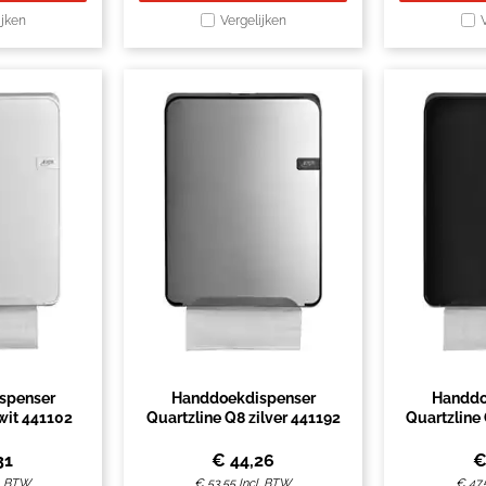
ijken
Vergelijken
spenser
Handdoekdispenser
Handdo
wit 441102
Quartzline Q8 zilver 441192
Quartzline
31
€
44,26
l. BTW
€
53,55
Incl. BTW
€
47,