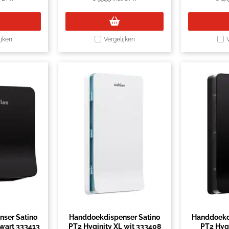
ijken
Vergelijken
ser Satino
Handdoekdispenser Satino
Handdoekd
zwart 333413
PT2 Hyginity XL wit 333408
PT2 Hygi