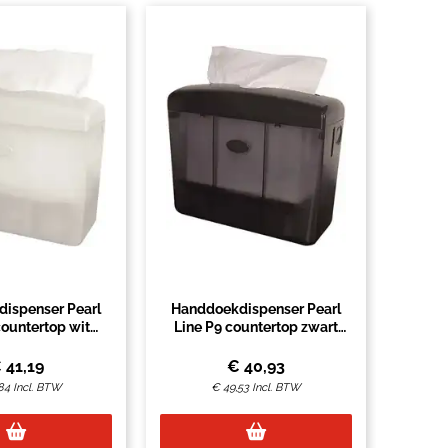
ispenser Pearl
Handdoekdispenser Pearl
countertop wit
Line P9 countertop zwart
30103
430153
€
41,19
€
40,93
84
Incl. BTW
€
49,53
Incl. BTW