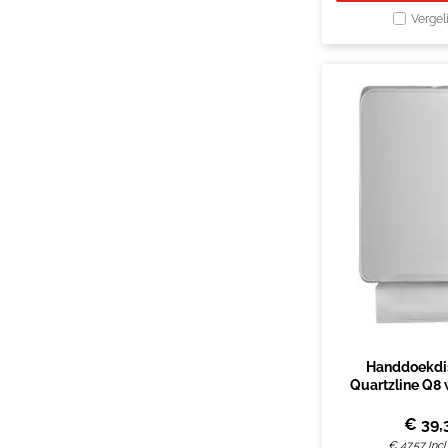
Vergel
Handdoekdi
Quartzline Q8 
€
39,
€
47,57
Inc