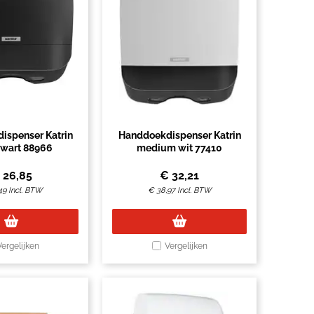
ispenser Katrin
Handdoekdispenser Katrin
zwart 88966
medium wit 77410
€
26,85
€
32,21
49
Incl. BTW
€
38,97
Incl. BTW
Vergelijken
Vergelijken