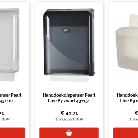
nser Pearl
Handdoekdispenser Pearl
Handdoekd
 431101
Line P7 zwart 431151
Line P9 
4
71
€
40,71
l. BTW
€
49,26
Incl. BTW
€
49,