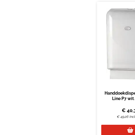
Handdoekdispe
Line P7 wit
€
40,
€
49,26
Inc