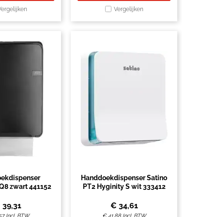
Vergelijken
Vergelijken
ekdispenser
Handdoekdispenser Satino
 Q8 zwart 441152
PT2 Hyginity S wit 333412
€
39,31
€
34,61
57
Incl. BTW
€
41,88
Incl. BTW