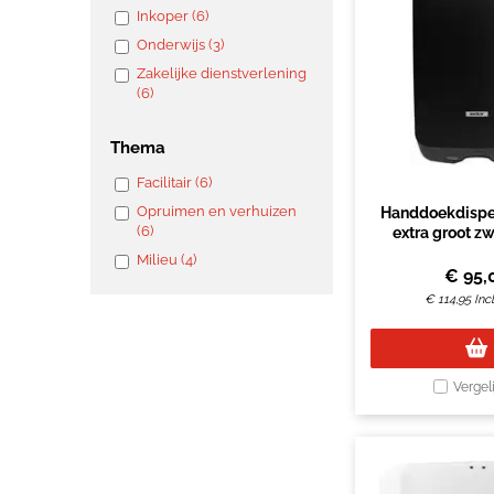
Inkoper (6)
Onderwijs (3)
Zakelijke dienstverlening
(6)
Thema
Facilitair (6)
Opruimen en verhuizen
Handdoekdispen
(6)
extra groot z
Milieu (4)
€
95,
€
114,95
Inc
Vergel