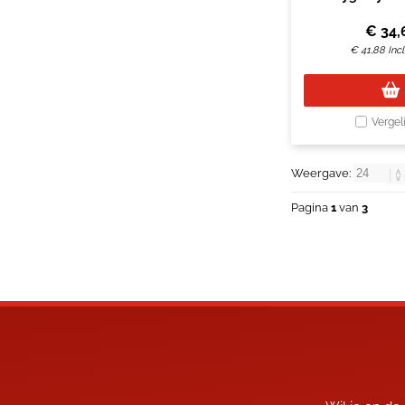
€
34,
€
41,88
Inc
Vergel
Weergave:
Pagina
1
van
3