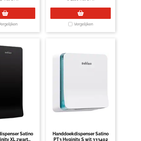
Vergelijken
Vergelijken
ispenser Satino
Handdoekdispenser Satino
nity XL zwart
PT3 Hyginity S wit 333402