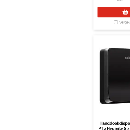
Vergel
Handdoekdispen
PT2 Hyginity S 