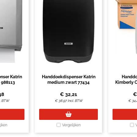
ser Katrin
Handdoekdispenser Katrin
Handdo
 988113
medium zwart 77434
Kimberly C
vouw
48
€
32,21
l. BTW
€
38,97
Incl. BTW
€
34,
ijken
Vergelijken