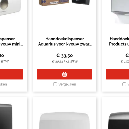
spenser
Handdoekdispenser
Handdoek
i-vouw mini
Aquarius voor i-vouw zwart
Products u
56
7171
zilv
80
€
33,50
l. BTW
€
40,54
Incl. BTW
€
117
ijken
Vergelijken