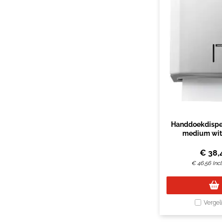
Handdoekdispen
medium wit
€
38,
€
46,56
Inc
Vergel