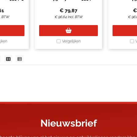
3
61
€
79,87
l. BTW
€
96,64
Incl. BTW
€
96,
ijken
Vergelijken
Nieuwsbrief