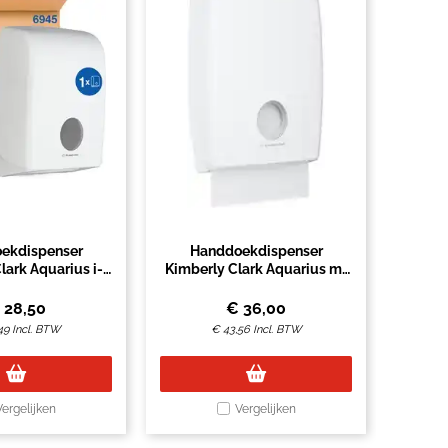
ekdispenser
Handdoekdispenser
lark Aquarius i-
Kimberly Clark Aquarius m-
 wit 6945
vouw wit U7023
€
28,50
€
36,00
49
Incl. BTW
€
43,56
Incl. BTW
Vergelijken
Vergelijken