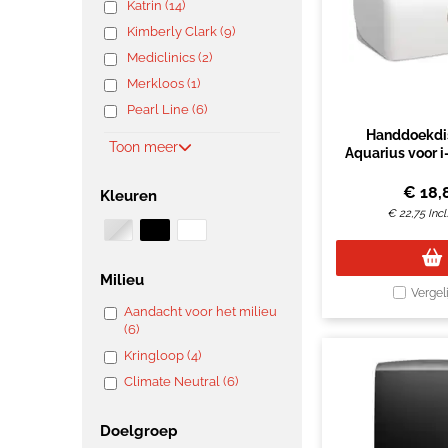
Katrin (14)
Kimberly Clark (9)
Mediclinics (2)
Merkloos (1)
Pearl Line (6)
Handdoekdi
Toon meer
Aquarius voor 
wit 69
€
18,
Kleuren
€
22,75
Inc
Milieu
Vergel
Aandacht voor het milieu
(6)
Kringloop (4)
Climate Neutral (6)
Doelgroep