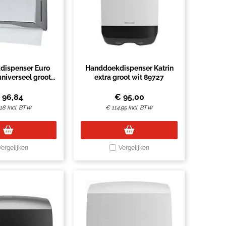
dispenser Euro
Handdoekdispenser Katrin
niverseel groot
extra groot wit 89727
er 438190
€
96,84
€
95,00
,18
Incl. BTW
€
114,95
Incl. BTW
Vergelijken
Vergelijken