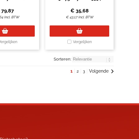
33409
€
79,87
€
35,68
64
Incl. BTW
€
43,17
Incl. BTW
Vergelijken
Vergelijken
Sorteren:
1
Volgende
2
3