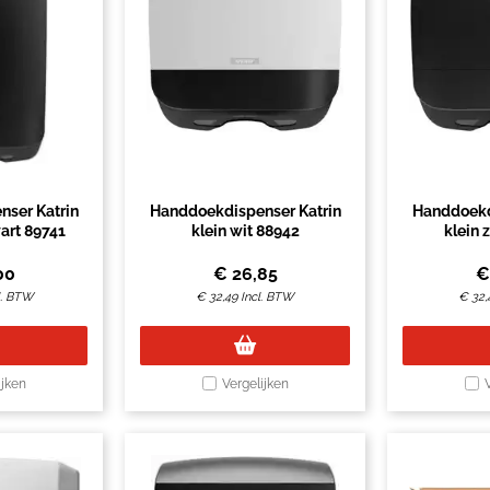
ser Katrin
Handdoekdispenser Katrin
Handdoekd
wart 89741
klein wit 88942
klein 
00
€
26,85
l. BTW
€
32,49
Incl. BTW
€
32,
ijken
Vergelijken