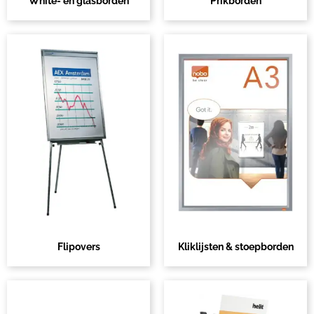
White- en glasborden
Prikborden
Flipovers
Kliklijsten & stoepborden