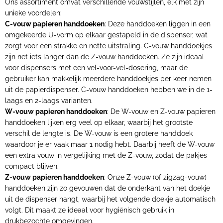
Ons assortiment omvat verschillende vouwstijlen, elk met zijn
unieke voordelen:
C-vouw papieren handdoeken
: Deze handdoeken liggen in een
omgekeerde U-vorm op elkaar gestapeld in de dispenser, wat
zorgt voor een strakke en nette uitstraling. C-vouw handdoekjes
zijn net iets langer dan de Z-vouw handdoeken. Ze zijn ideaal
voor dispensers met een vel-voor-vel-dosering, maar de
gebruiker kan makkelijk meerdere handdoekjes per keer nemen
uit de papierdispenser. C-vouw handdoeken hebben we in de 1-
laags en 2-laags varianten.
W-vouw papieren handdoeken
: De W-vouw en Z-vouw papieren
handdoeken lijken erg veel op elkaar, waarbij het grootste
verschil de lengte is. De W-vouw is een grotere handdoek
waardoor je er vaak maar 1 nodig hebt. Daarbij heeft de W-vouw
een extra vouw in vergelijking met de Z-vouw, zodat de pakjes
compact blijven.
Z-vouw papieren handdoeken
: Onze Z-vouw (of zigzag-vouw)
handdoeken zijn zo gevouwen dat de onderkant van het doekje
uit de dispenser hangt, waarbij het volgende doekje automatisch
volgt. Dit maakt ze ideaal voor hygiënisch gebruik in
drukbezochte omgevingen.