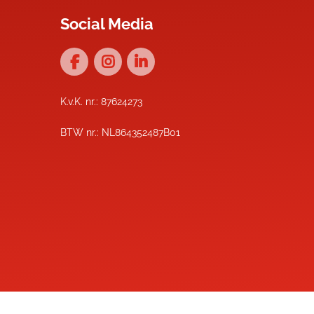
Social Media
K.v.K. nr.: 87624273
BTW nr.: NL864352487B01