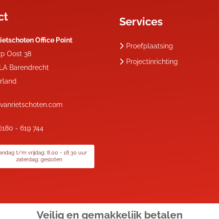
ct
Services
ietschoten Office Point
Proefplaatsing
rp Oost 38
Projectinrichting
 LA
Barendrecht
rland
vanrietschoten.com
0)180 - 619 744
ndag t/m vrijdag: 8.00 - 18.30 uur
zaterdag: gesloten
Veilig en gemakkelijk
betalen