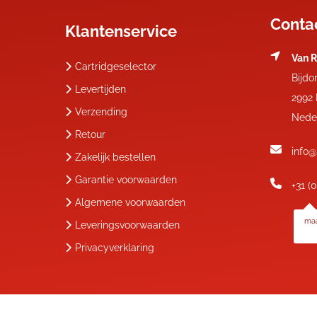
Conta
Klantenservice
Van R
Cartridgeselector
Bijdo
Levertijden
2992
Verzending
Nede
Retour
info@
Zakelijk bestellen
Garantie voorwaarden
+31 (
Algemene voorwaarden
maa
Leveringsvoorwaarden
Privacyverklaring