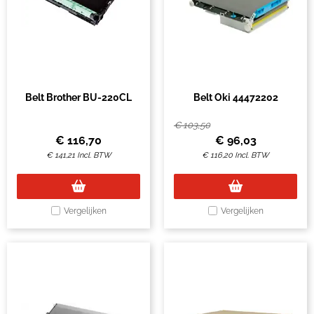
Belt Brother BU-220CL
Belt Oki 44472202
€
103,50
€
116,70
€
96,03
€
141,21
Incl. BTW
€
116,20
Incl. BTW
Vergelijken
Vergelijken