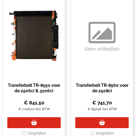
Transferbelt TR-8550 voor
Transferbelt TR-8560 voor
de 2506ci & 3206ci
de 2508ci
€
841,50
€
741,70
€
1.018,22
Incl. BTW
€
897,46
Incl. BTW
Vergelijken
Vergelijken