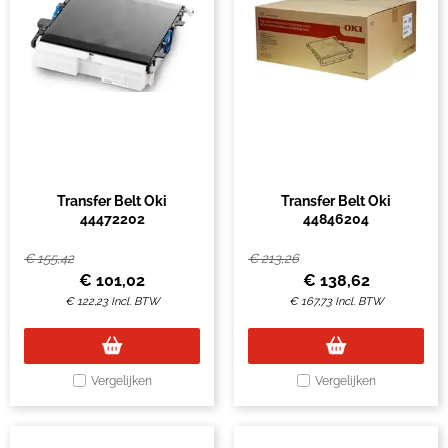
Transfer Belt Oki
Transfer Belt Oki
44472202
44846204
€
155,42
€
213,26
€
101,02
€
138,62
€
122,23
Incl. BTW
€
167,73
Incl. BTW
Vergelijken
Vergelijken