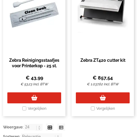
Zebra Reinigingsstaafjes
Zebra ZT420 cutter kit
voor Printerkop - 25 st.
€
43,99
€
857,54
€
53,23
Incl. BTW
€
1.037,62
Incl. BTW
Vergelijken
Vergelijken
Weergave:
Sorteren: