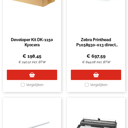
Developer Kit DK-1150
Zebra Printhead
Kyocera
P1058930-013 direct
thermal
€
198,45
€
697,59
€
240,12
Incl. BTW
€
844,08
Incl. BTW
Vergelijken
Vergelijken