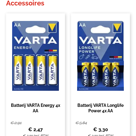
Accessoires
Vendorcode
TL-WT265
Verpakking
1 stuk
Batterij VARTA Energy 4x
Batterij VARTA Longlife
AA
Power 4x AA
€
2,91
€
5,84
€
2,47
€
3,30
€
2,99
Incl. BTW
€
3,99
Incl. BTW