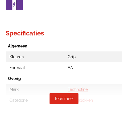
Specificaties
Algemeen
Kleuren
Grijs
Formaat
AA
Overig
Merk
Technoline
Toon meer
Categorie
Wandklokken
EAN Code
4029665102658
Artikelcode
2321013