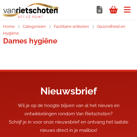
Home
Categorieën
Facilitaire artikelen
Gezondheid en
Hygiëne
Dames hygiëne
Nieuwsbrief
Wil je op de hoogte blijven van al het nieuws en
ontwikkelingen rondom Van Rietschoten?
Schrijf je in voor onze nieuwsbrief en ontvang het laatste
nieuws direct in je mailbox!