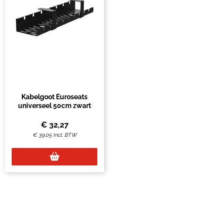
Kabelgoot Euroseats
universeel 50cm zwart
€
32,27
€
39,05
Incl. BTW