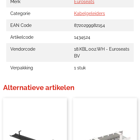
Merk
Euroseats
Categorie
Kabelgeleiders
EAN Code
8720299982154
Artikelcode
1434524
Vendorcode
18.KBL.002.WH - Euroseats
BV
Verpakking
1 stuk
Alternatieve artikelen