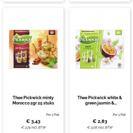
Thee Pickwick minty
Thee Pickwick white &
Morocco 2gr 25 stuks
green jasmin &
passionfruit 25x1.5gr
Per 3 Pak
Per 3 Pak
€
3,43
€
2,83
€
3,74
Incl. BTW
€
3,08
Incl. BTW