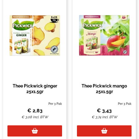
Thee Pickwick ginger
Thee Pickwick mango
25x1.5gr
25x1.5gr
Per 3 Pak
Per 3 Pak
€
2,83
€
3,43
€
3,08
Incl. BTW
€
3,74
Incl. BTW