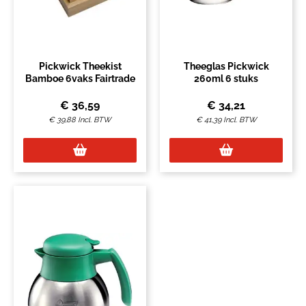
Pickwick Theekist
Theeglas Pickwick
Bamboe 6vaks Fairtrade
260ml 6 stuks
€
36,59
€
34,21
€
39,88
Incl. BTW
€
41,39
Incl. BTW