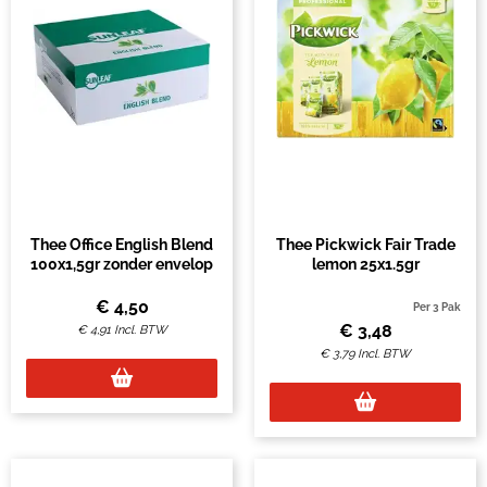
Thee Office English Blend
Thee Pickwick Fair Trade
100x1,5gr zonder envelop
lemon 25x1.5gr
€
4,50
Per 3 Pak
€
3,48
€
4,91
Incl. BTW
€
3,79
Incl. BTW