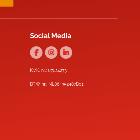
Social Media
K.v.K. nr.: 87624273
BTW nr.: NL864352487B01