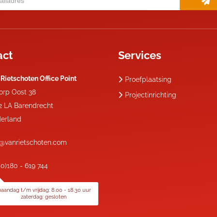
act
Services
 Rietschoten Office Point
Proefplaatsing
dorp Oost 38
Projectinrichting
2 LA
Barendrecht
erland
o@vanrietschoten.com
(0)180 - 619 744
aandag t/m vrijdag: 8.00 - 18.30 uur
zaterdag: gesloten