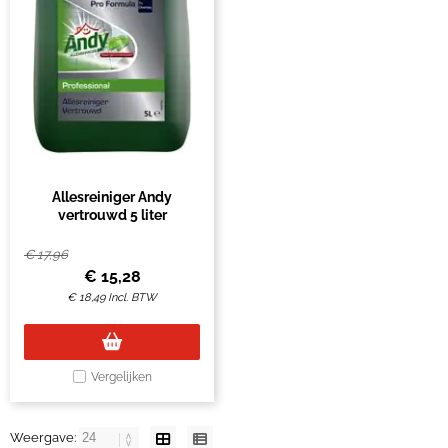
Allesreiniger Andy
vertrouwd 5 liter
€
17,96
€
15,28
€
18,49
Incl. BTW
Vergelijken
Weergave: