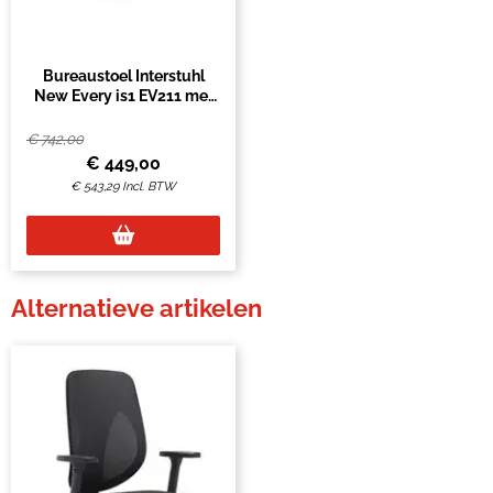
Bureaustoel Interstuhl
New Every is1 EV211 met
netrug zwart
€
742,00
€
449,00
€
543,29
Incl. BTW
Alternatieve artikelen