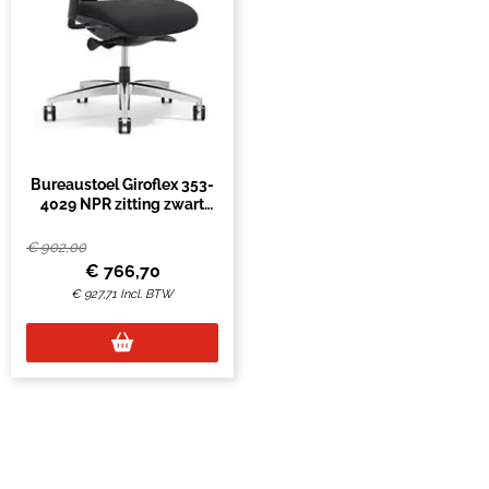
Bureaustoel Giroflex 353-
4029 NPR zitting zwart
netrug zwart
€
902,00
€
766,70
€
927,71
Incl. BTW