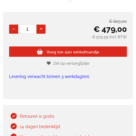
€
825,00
€
479,00
€
579,59
Incl. BTW
Voeg toe aan winkelmandje
Zet op verlanglijstje
Levering verwacht binnen 3 werkdag(en)
Retouren is gratis
14 dagen bedenktijd