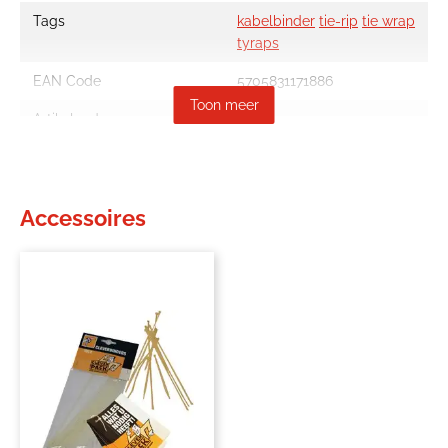
Tags
kabelbinder
tie-rip
tie wrap
tyraps
EAN Code
5705831171886
Toon meer
Artikelcode
2541253
Vendorcode
KF17188
Verpakking
PAK a 100 stuk
Accessoires