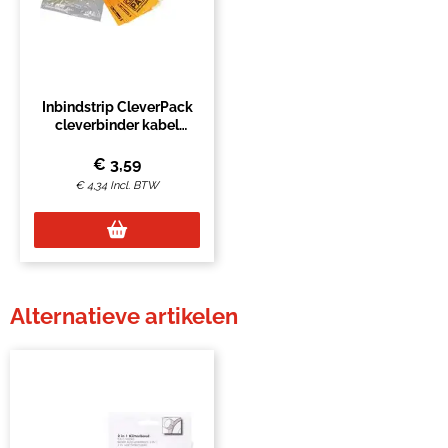
Inbindstrip CleverPack
cleverbinder kabel
10/20cm wit 100 stuks
€
3,59
€
4,34
Incl. BTW
Alternatieve artikelen