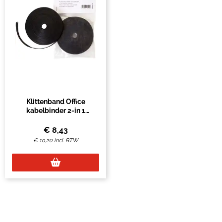
Klittenband Office
kabelbinder 2-in 1
13mmx10m zwart
€
8,43
€
10,20
Incl. BTW