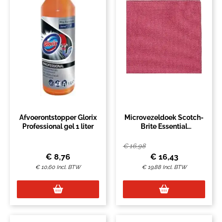
Tags
chloor
EAN Code
7615400828951
Artikelcode
2541278
Vendorcode
1116596
Verpakking
Fles a 750 milliliter
Afvoerontstopper Glorix
Microvezeldoek Scotch-
Professional gel 1 liter
Brite Essential
360x360mm rood 10
stuks
€
16,98
€
8,76
€
16,43
€
10,60
Incl. BTW
€
19,88
Incl. BTW