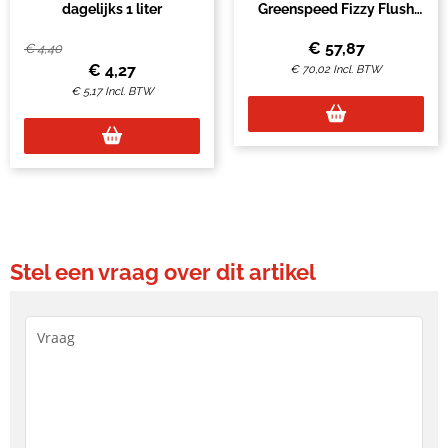
dagelijks 1 liter
Greenspeed Fizzy Flush
15g 75 stuks
€
57,87
€
4,40
€
4,27
€
70,02
Incl. BTW
€
5,17
Incl. BTW
Stel een vraag over dit artikel