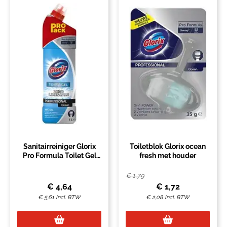
Sanitairreiniger Glorix
Toiletblok Glorix ocean
Pro Formula Toilet Gel
fresh met houder
Ocean zonder bleek
1000ml
€
1,79
€
4,64
€
1,72
€
5,61
Incl. BTW
€
2,08
Incl. BTW