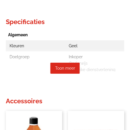
Specificaties
Algemeen
Kleuren
Geel
Doelgroep
Inkoper
Onderwijs
Toon meer
Zakelijke dienstverlening
ZZP'er
Thema
Facilitair
Opruimen en verhuizen
Accessoires
Overig
Merk
Glorix
Categorie
Sanitairreinigers