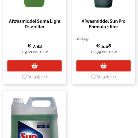
Afwasmiddel Suma Light
Afwasmiddel Sun Pro
D1.2 1liter
Formula 1 liter
€
6,29
€
7,93
€
5,58
€
9,60
Incl. BTW
€
6,75
Incl. BTW
Vergelijken
Vergelijken