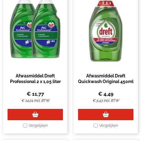
Afwasmiddel Dreft
Afwasmiddel Dreft
Professional 2 x 1,05 liter
Quickwash Original 450ml
€
11,77
€
4,49
€
14,24
Incl. BTW
€
5,43
Incl. BTW
Vergelijken
Vergelijken