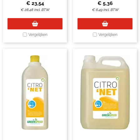
€
23,54
€
5,36
€
28,48
Incl. BTW
€
6,49
Incl. BTW
Vergelijken
Vergelijken