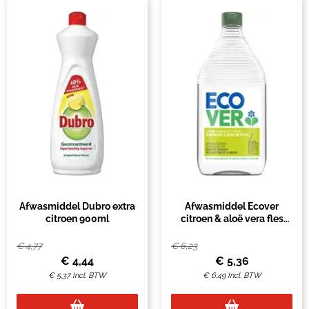
Afwasmiddel Dubro extra
Afwasmiddel Ecover
citroen 900ml
citroen & aloë vera fles
950ml
€
4,77
€
6,23
€
4,44
€
5,36
€
5,37
Incl. BTW
€
6,49
Incl. BTW