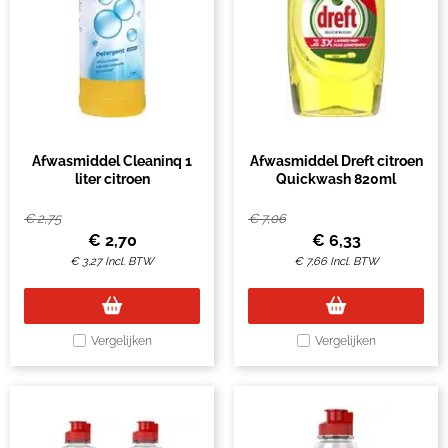
Afwasmiddel Cleaninq 1
Afwasmiddel Dreft citroen
liter citroen
Quickwash 820ml
€
2,75
€
7,06
€
2,70
€
6,33
€
3,27
Incl. BTW
€
7,66
Incl. BTW
Vergelijken
Vergelijken