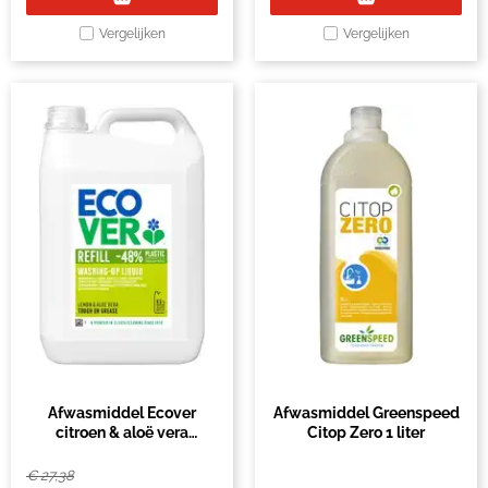
Vergelijken
Vergelijken
Afwasmiddel Ecover
Afwasmiddel Greenspeed
citroen & aloë vera
Citop Zero 1 liter
navulling 5L
€
27,38