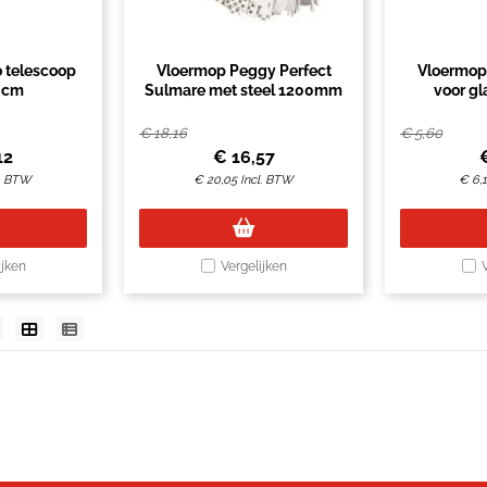
o telescoop
Vloermop Peggy Perfect
Vloermop
0cm
Sulmare met steel 1200mm
voor gl
€
18,16
€
5,60
12
€
16,57
l. BTW
€
20,05
Incl. BTW
€
6,
ijken
Vergelijken