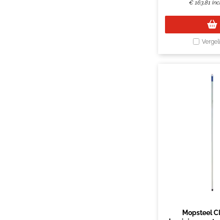
€
163,81
Inc
Vergel
Mopsteel C