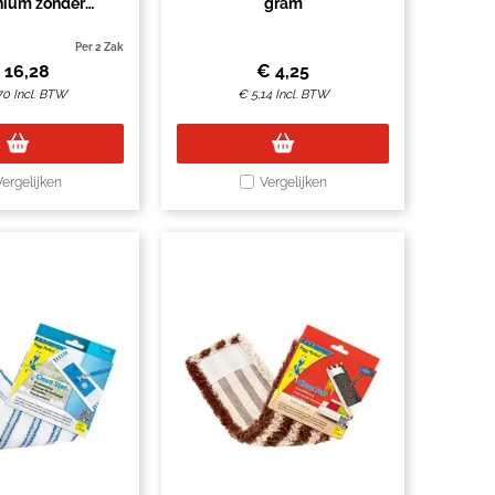
nium zonder
gram
fdraad 140cm
Per 2 Zak
€
16,28
€
4,25
70
Incl. BTW
€
5,14
Incl. BTW
Vergelijken
Vergelijken