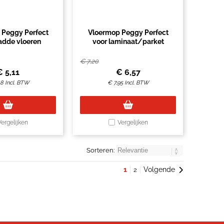
 Peggy Perfect
Vloermop Peggy Perfect
adde vloeren
voor laminaat/parket
€
7,20
€
5,11
€
6,57
18
Incl. BTW
€
7,95
Incl. BTW
Vergelijken
Vergelijken
Sorteren:
1
Volgende
2