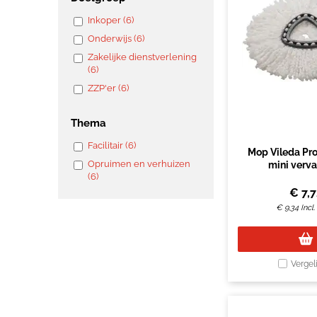
Inkoper (6)
Onderwijs (6)
Zakelijke dienstverlening
(6)
ZZP'er (6)
Thema
Facilitair (6)
Mop Vileda Pro
Opruimen en verhuizen
mini verv
(6)
€
7,7
€
9,34
Incl
Vergel