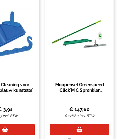
Cleaninq voor
Moppenset Greenspeed
blauw kunststof
Click'M C Sprenkler
twistmop
€
3,91
€
147,60
73
Incl. BTW
€
178,60
Incl. BTW