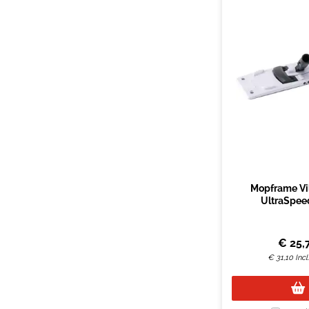
Mopframe Vi
UltraSpee
€
25,
€
31,10
Inc