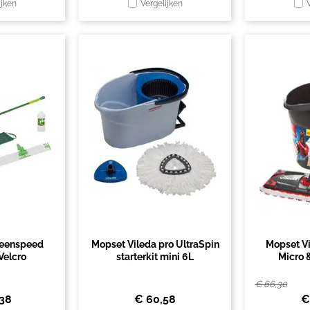
ijken
Vergelijken
eenspeed
Mopset Vileda pro UltraSpin
Mopset Vi
Velcro
starterkit mini 6L
Micro 
€
66,30
,38
€
60,58