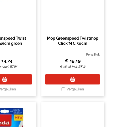
enspeed Twist
Mop Greenspeed Twistmop
 45cm groen
Click'M C 50cm
Per 5 Stuk
€
14,24
€
15,19
23
Incl. BTW
€
18,38
Incl. BTW
Vergelijken
Vergelijken