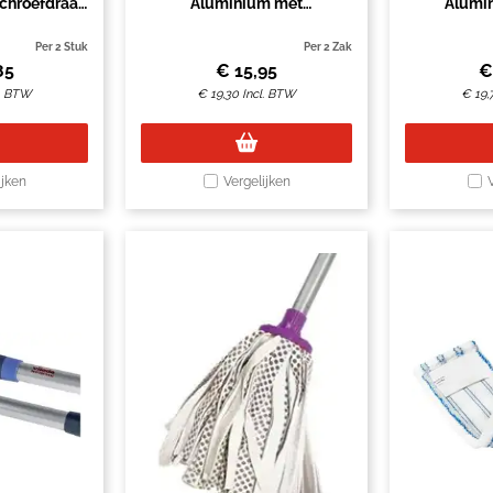
chroefdraad
Aluminium met
Alumi
m
schroefdraad 145cm
schroe
Per 2 Stuk
Per 2 Zak
85
€
15,95
l. BTW
€
19,30
Incl. BTW
€
19,
ijken
Vergelijken