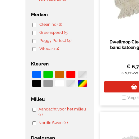
Merken
Cleaninq (6)
Greenspeed (5)
Peggy Perfect (4)
Dweilmop Cle
band katoen g
Vileda (10)
gra
Kleuren
€
6,
€
8,22
Incl
Vergel
Milieu
Aandacht voor het milieu
(1)
Nordic Swan (1)
Doelgroep