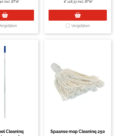
40
Incl. BTW
€
118,33
Incl. BTW
Vergelijken
Vergelijken
el Cleaninq
Spaanse mop Cleaninq 250