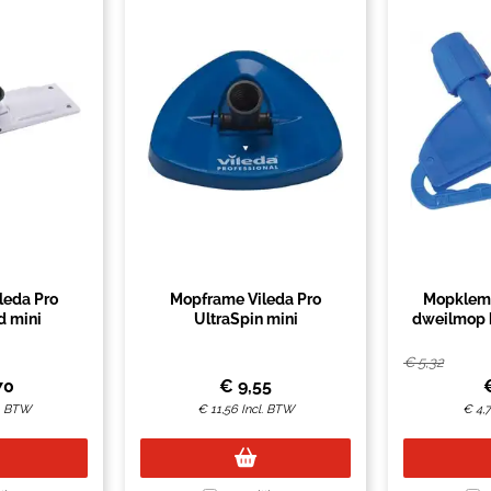
leda Pro
Mopframe Vileda Pro
Mopklem 
d mini
UltraSpin mini
dweilmop 
€
5,32
70
€
9,55
l. BTW
€
11,56
Incl. BTW
€
4,