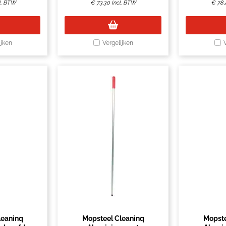
l. BTW
€
73,30
Incl. BTW
€
78,
ijken
Vergelijken
leaninq
Mopsteel Cleaninq
Mopste