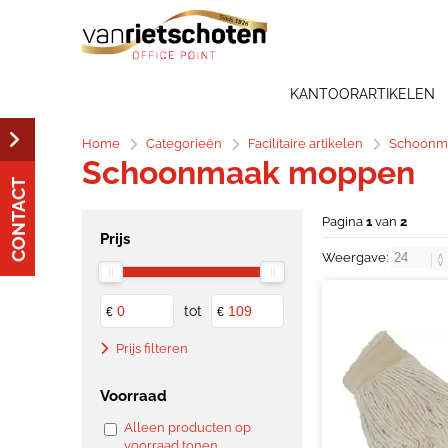
KANTOORARTIKELEN
Home
Categorieën
Facilitaire artikelen
Schoonma
Schoonmaak moppen
CONTACT
Pagina
1
van
2
Prijs
Weergave:
tot
€
€
Prijs filteren
Voorraad
Alleen producten op
voorraad tonen