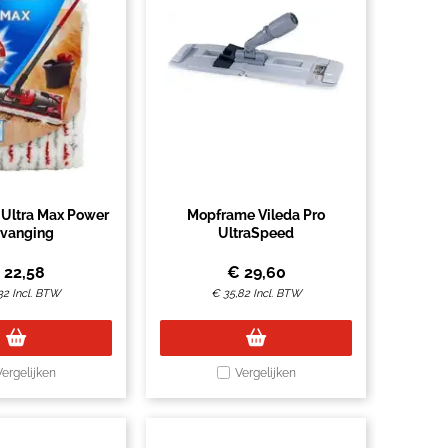
 Ultra Max Power
Mopframe Vileda Pro
rvanging
UltraSpeed
€
22,58
€
29,60
32
Incl. BTW
€
35,82
Incl. BTW
Vergelijken
Vergelijken