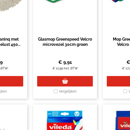
aninq met
Glasmop Greenspeed Velcro
Mop Gre
elust 450
microvezel 30cm groen
Velcro
m
79
€
9,91
. BTW
€
11,99
Incl. BTW
€
17,
ijken
Vergelijken