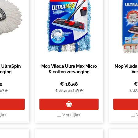
 UltraSpin
Mop Vileda Ultra Max Micro
Mop Vileda
anging
& cotton vervanging
Ve
2
€
18,58
. BTW
€
22,48
Incl. BTW
€
27,
ijken
Vergelijken