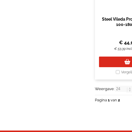
Steel Vileda Pr
100-18
€
44,
€
53,39
Inc
Vergel
Weergave:
Pagina
1
van
2