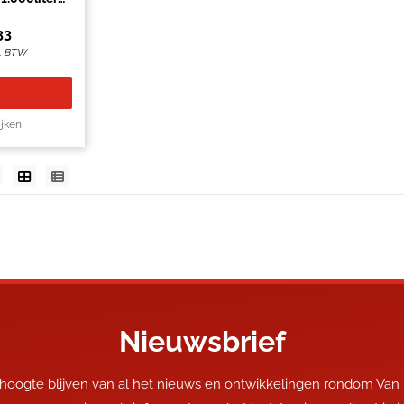
ks
33
l. BTW
ijken
Nieuwsbrief
 hoogte blijven van al het nieuws en ontwikkelingen rondom Van