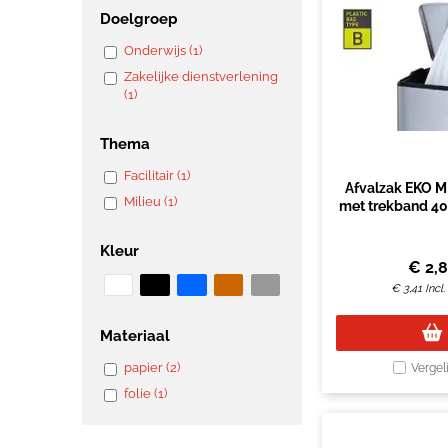
Doelgroep
Onderwijs (1)
Zakelijke dienstverlening
(1)
Thema
Facilitair (1)
Afvalzak EKO M
Milieu (1)
met trekband 4
wit rol à 2
Kleur
€
2,
€
3,41
Incl
Materiaal
papier (2)
Vergel
folie (1)