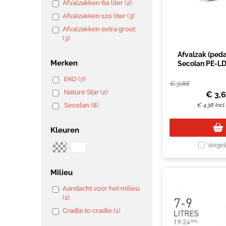
Afvalzakken 60 liter (2)
Afvalzakken 120 liter (3)
Afvalzakken extra groot
(3)
Afvalzak (ped
Merken
Secolan PE-L
20liter wit 25s
EKO (7)
€
3,88
Nature Star (2)
€
3,
Secolan (8)
€
4,38
Incl
Kleuren
Vergel
Milieu
Aandacht voor het milieu
(1)
Cradle to cradle (1)