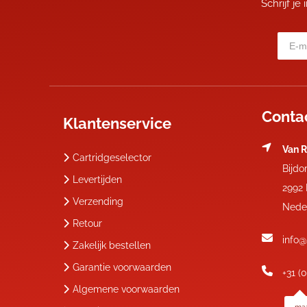
Schrijf je
Conta
Klantenservice
Van R
Cartridgeselector
Bijdo
Levertijden
2992
Verzending
Nede
Retour
info@
Zakelijk bestellen
Garantie voorwaarden
+31 (
Algemene voorwaarden