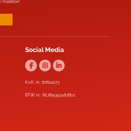
je mailbox!
Social Media
K.v.K. nr.: 87624273
BTW nr.: NL864352487B01