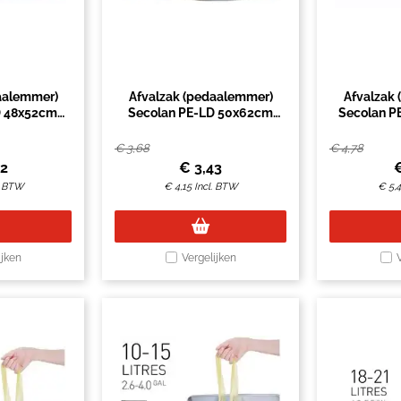
aalemmer)
Afvalzak (pedaalemmer)
Afvalzak
D 48x52cm
Secolan PE-LD 50x62cm
Secolan P
tuks op rol
35liter wit 20stuks op rol
35liter wi
€
3,68
€
4,78
62
€
3,43
. BTW
€
4,15
Incl. BTW
€
5,
ijken
Vergelijken