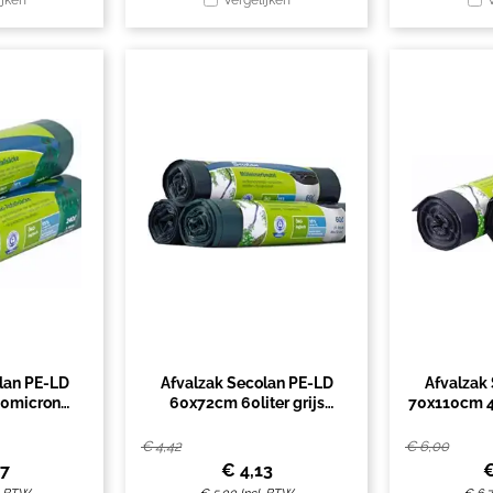
ijken
Vergelijken
lan PE-LD
Afvalzak Secolan PE-LD
Afvalzak
0micron
60x72cm 60liter grijs
70x110cm 4
s 5stuks
15stuks op rol
zwar
€
4,42
€
6,00
67
€
4,13