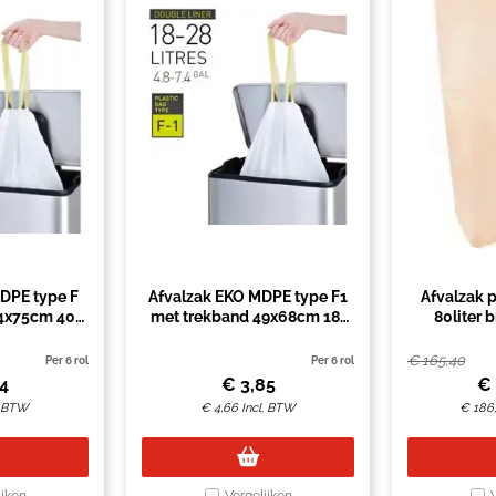
DPE type F
Afvalzak EKO MDPE type F1
Afvalzak 
4x75cm 40-
met trekband 49x68cm 18-
80liter 
 12 stuks
28L wit rol à 20 stuks
€
165,40
Per 6 rol
Per 6 rol
44
€
3,85
€
. BTW
€
4,66
Incl. BTW
€
186