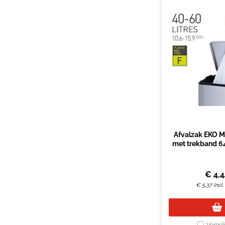
Afvalzak EKO M
met trekband 6
60L wit rol à
€
4,
€
5,37
Incl