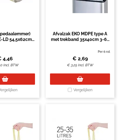
 (pedaalemmer)
Afvalzak EKO MDPE type A
E-LD 54,5x62cm
met trekband 35x40cm 3-6L
t 20stuks op rol
wit rol à 30 stuks
Per 6 rol
€
4,46
€
2,69
40
Incl. BTW
€
3,25
Incl. BTW
Vergelijken
Vergelijken