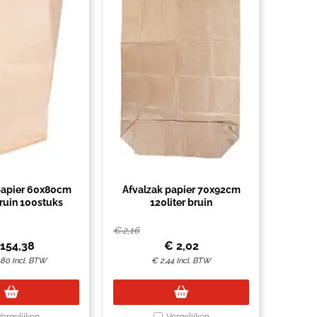
papier 60x80cm
Afvalzak papier 70x92cm
bruin 100stuks
120liter bruin
€
2,16
154,38
€
2,02
,80
Incl. BTW
€
2,44
Incl. BTW