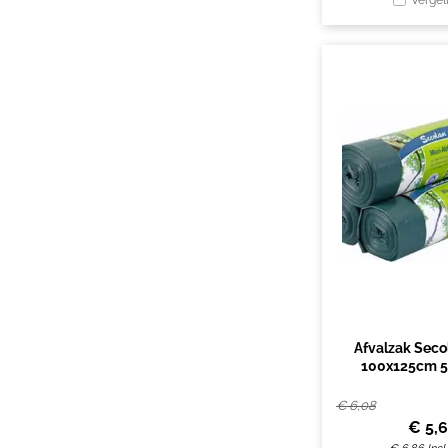
Vergel
Afvalzak Seco
100x125cm 5
240liter grij
€
6,08
€
5,