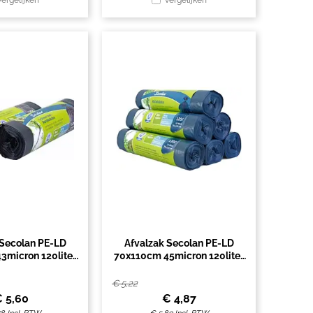
Vergelijken
Vergelijken
 Secolan PE-LD
Afvalzak Secolan PE-LD
3micron 120liter
70x110cm 45micron 120liter
t 10stuks
blauw 10stuks
€
5,22
€
5,60
€
4,87