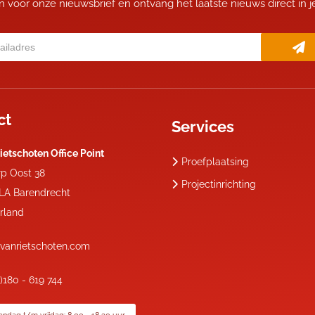
 in voor onze nieuwsbrief en ontvang het laatste nieuws direct in 
ct
Services
ietschoten Office Point
Proefplaatsing
rp Oost 38
Projectinrichting
 LA
Barendrecht
rland
vanrietschoten.com
0)180 - 619 744