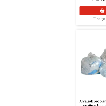
€
6,86
Inc
Vergel
Afvalzak Secolan
90x60x180cm 1