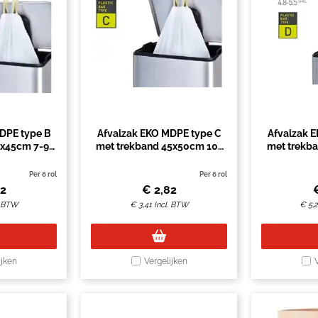
DPE type B
Afvalzak EKO MDPE type C
Afvalzak 
0x45cm 7-9L
met trekband 45x50cm 10-
met trekb
5 stuks
15L wit rol à 20 stuks
21L wit 
Per 6 rol
Per 6 rol
82
€
2,82
. BTW
€
3,41
Incl. BTW
€
5,
ijken
Vergelijken