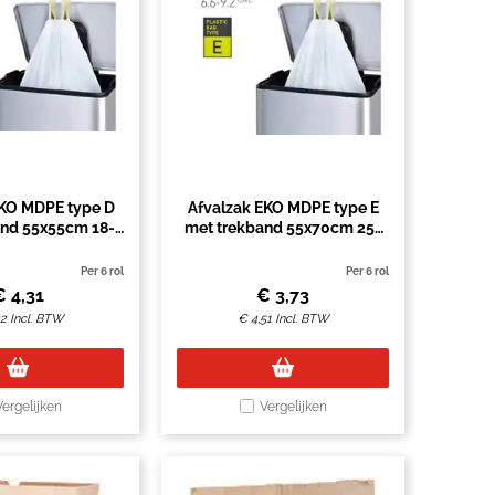
EKO MDPE type D
Afvalzak EKO MDPE type E
and 55x55cm 18-
met trekband 55x70cm 25-
rol à 20 stuks
35L wit rol à 12 stuks
Per 6 rol
Per 6 rol
€
4,31
€
3,73
22
Incl. BTW
€
4,51
Incl. BTW
Vergelijken
Vergelijken