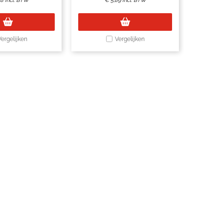
78
Incl. BTW
€
5,89
Incl. BTW
Vergelijken
Vergelijken