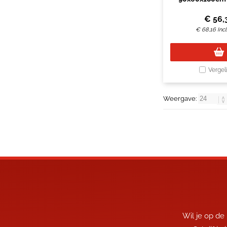
50stu
€
56,
€
68,16
Inc
Vergel
Weergave:
Wil je op de