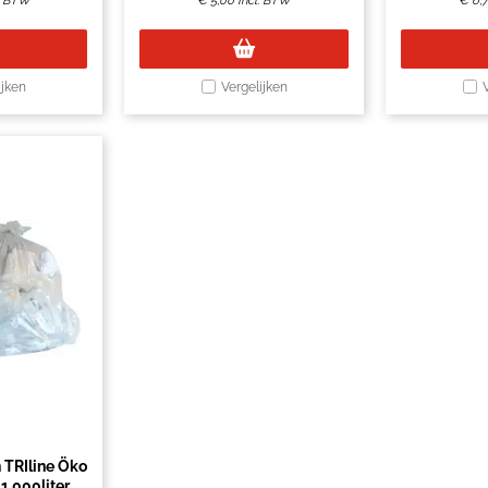
l. BTW
€
5,00
Incl. BTW
€
6,
ijken
Vergelijken
 TRIline Öko
.000liter