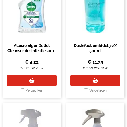
Allesreiniger Dettol
Desinfectiemiddel 70%
Cleanser desinfectiespray
500ml
500ml
€
4,22
€
11,33
€
5,11
Incl. BTW
€
13,71
Incl. BTW
Vergelijken
Vergelijken