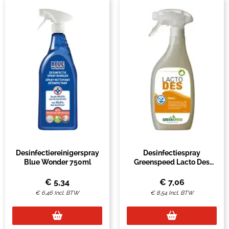
Desinfectiereinigerspray
Desinfectiespray
Blue Wonder 750ml
Greenspeed Lacto Des
500ml
€
5,34
€
7,06
€
6,46
Incl. BTW
€
8,54
Incl. BTW