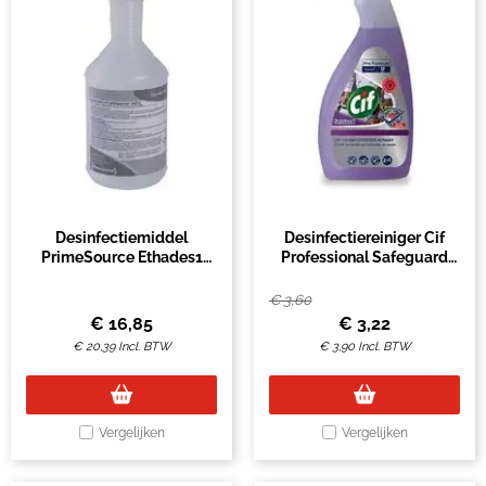
Desinfectiemiddel
Desinfectiereiniger Cif
PrimeSource Ethades1
Professional Safeguard
liter
spray 750ml
€
3,60
€
16,85
€
3,22
€
20,39
Incl. BTW
€
3,90
Incl. BTW
Vergelijken
Vergelijken