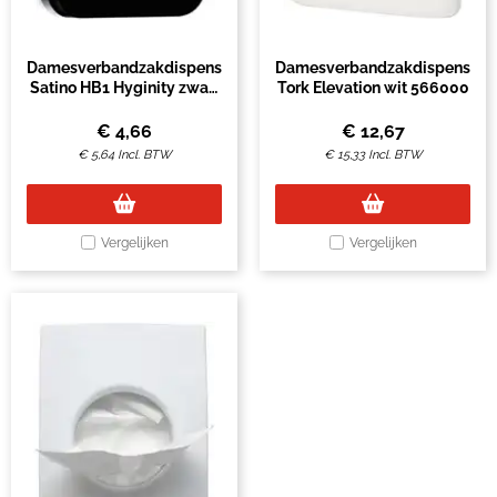
Damesverbandzakdispenser
Damesverbandzakdispenser
Satino HB1 Hyginity zwart
Tork Elevation wit 566000
333439
€
4,66
€
12,67
€
5,64
Incl. BTW
€
15,33
Incl. BTW
Vergelijken
Vergelijken