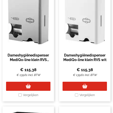
Dameshygiënedispenser
Dameshygiënedispenser
MediQo-line klein RVS
MediQo-line klein RVS wit
fingerprint coating
€
115,38
€
115,38
€
139,61
Incl. BTW
€
139,61
Incl. BTW
Vergelijken
Vergelijken