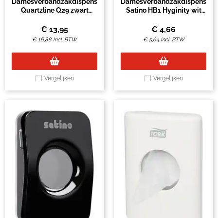
Damesverbandzakdispenser
Damesverbandzakdispenser
Quartzline Q29 zwart
Satino HB1 Hyginity wit
441951
333438
€
13,95
€
4,66
€
16,88
Incl. BTW
€
5,64
Incl. BTW
Vergelijken
Vergelijken