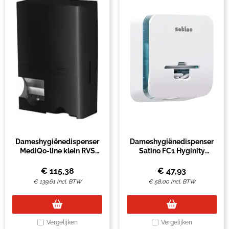
Dameshygiënedispenser
Dameshygiënedispenser
MediQo-line klein RVS
Satino FC1 Hyginity
zwart
FemCare wit 333442
€
115,38
€
47,93
€
139,61
Incl. BTW
€
58,00
Incl. BTW
Vergelijken
Vergelijken