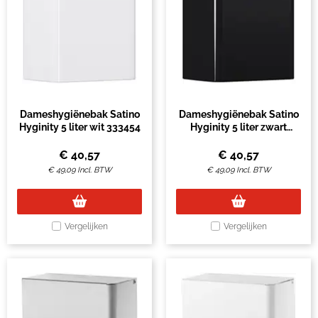
Dameshygiënebak Satino
Dameshygiënebak Satino
Hyginity 5 liter wit 333454
Hyginity 5 liter zwart
333455
€
40,57
€
40,57
€
49,09
Incl. BTW
€
49,09
Incl. BTW
Vergelijken
Vergelijken