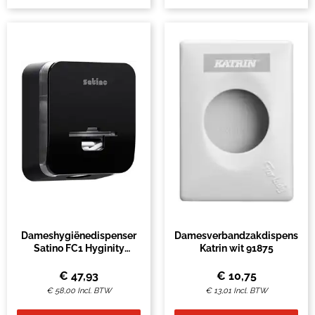
Dameshygiënedispenser
Damesverbandzakdispenser
Satino FC1 Hyginity
Katrin wit 91875
FemCare zwart 333443
€
47,93
€
10,75
€
58,00
Incl. BTW
€
13,01
Incl. BTW