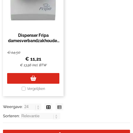
Dispenser Fripa
damesverbandzakhouder
wit
€
14,50
€
11,21
€
13,56
Incl. BTW
Vergelijken
Weergave:
Sorteren: