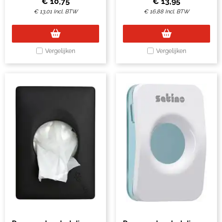
€
10,75
€
13,95
€
13,01
Incl. BTW
€
16,88
Incl. BTW
Vergelijken
Vergelijken