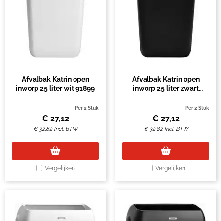
Afvalbak Katrin open
Afvalbak Katrin open
inworp 25 liter wit 91899
inworp 25 liter zwart
92261
Per 2 Stuk
Per 2 Stuk
€
27,12
€
27,12
€
32,82
Incl. BTW
€
32,82
Incl. BTW
Vergelijken
Vergelijken