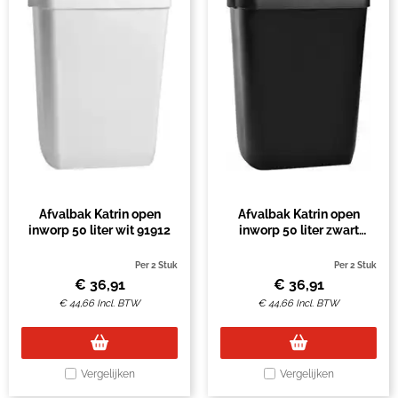
Afvalbak Katrin open
Afvalbak Katrin open
inworp 50 liter wit 91912
inworp 50 liter zwart
92285
Per 2 Stuk
Per 2 Stuk
€
36,91
€
36,91
€
44,66
Incl. BTW
€
44,66
Incl. BTW
Vergelijken
Vergelijken