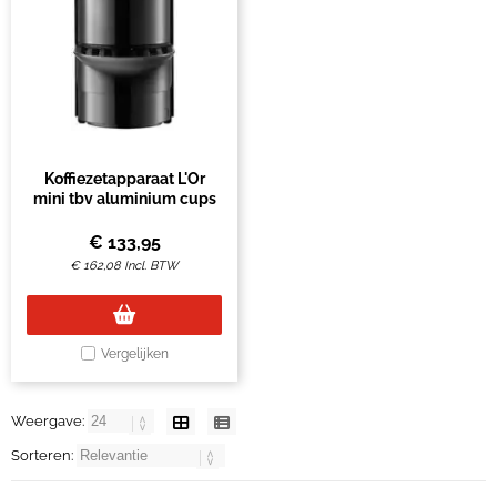
Koffiezetapparaat L'Or
mini tbv aluminium cups
€
133,95
€
162,08
Incl. BTW
Vergelijken
Weergave:
Sorteren: