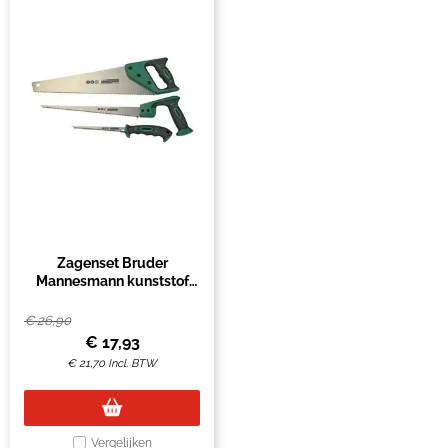
Zagenset Bruder
Mannesmann kunststof
handgreep 250mm
groen/zwart 3 stuks
€
26,90
€
17,93
€
21,70
Incl. BTW
Vergelijken