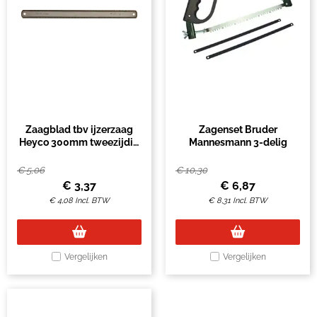
Zaagblad tbv ijzerzaag
Zagenset Bruder
Heyco 300mm tweezijdig
Mannesmann 3-delig
gekarteld
€
5,06
€
10,30
€
3,37
€
6,87
€
4,08
Incl. BTW
€
8,31
Incl. BTW
Vergelijken
Vergelijken