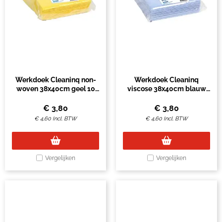
Werkdoek Cleaninq non-
Werkdoek Cleaninq
woven 38x40cm geel 10
viscose 38x40cm blauw
stuks
10 stuks
€
3,80
€
3,80
€
4,60
Incl. BTW
€
4,60
Incl. BTW
Vergelijken
Vergelijken