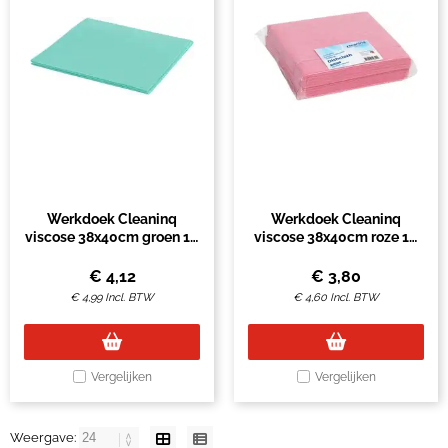
Werkdoek Cleaninq
Werkdoek Cleaninq
viscose 38x40cm groen 10
viscose 38x40cm roze 10
stuks
stuks
€
4,12
€
3,80
€
4,99
Incl. BTW
€
4,60
Incl. BTW
Vergelijken
Vergelijken
Weergave: