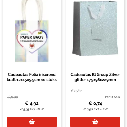
Cadeautas Folia iriserend
Cadeautas IG Group Zilver
kraft 12x15x5.5cm 10 stuks
glitter 175x98x229mm
€
0,82
€
5,80
Per 12 Stuk
€
4,92
€
0,74
€
5,95
Incl. BTW
€
0,90
Incl. BTW