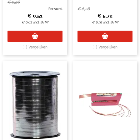
€
0,56
€
6,28
Per 50 rol
€
0,51
€
5,72
€
0,62
Incl. BTW
€
6,92
Incl. BTW
Vergelijken
Vergelijken