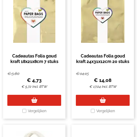
Cadeautas Folia goud
Cadeautas Folia goud
kraft 18x21x8cm 7 stuks
kraft 24x31x12cm 20 stuks
€
5,80
€
14,15
€
4,73
€
14,08
€
5,72
Incl. BTW
€
17,04
Incl. BTW
Vergelijken
Vergelijken