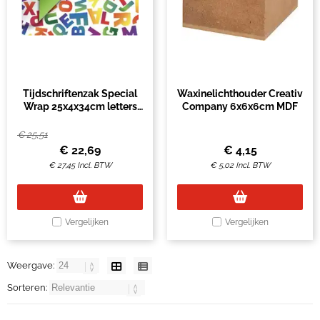
Tijdschriftenzak Special
Waxinelichthouder Creativ
Wrap 25x4x34cm letters
Company 6x6x6cm MDF
seal à 100 stuks
€
25,51
€
22,69
€
4,15
€
27,45
Incl. BTW
€
5,02
Incl. BTW
Vergelijken
Vergelijken
Weergave:
Sorteren: