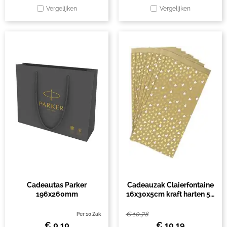
Vergelijken
Vergelijken
Cadeautas Parker
Cadeauzak Claierfontaine
196x260mm
16x30x5cm kraft harten 50
stuks
€
10,78
Per 10 Zak
€
0,10
€
10,19