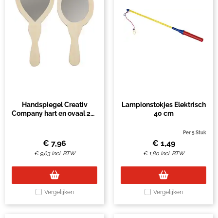
Handspiegel Creativ
Lampionstokjes Elektrisch
Company hart en ovaal 23-
40 cm
24cm hout 2 stuks
Per 5 Stuk
€
7,96
€
1,49
€
9,63
Incl. BTW
€
1,80
Incl. BTW
Vergelijken
Vergelijken