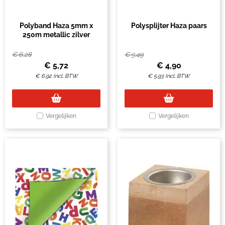
Polyband Haza 5mm x
Polysplijter Haza paars
250m metallic zilver
€
6,28
€
5,49
€
5,72
€
4,90
€
6,92
Incl. BTW
€
5,93
Incl. BTW
Vergelijken
Vergelijken