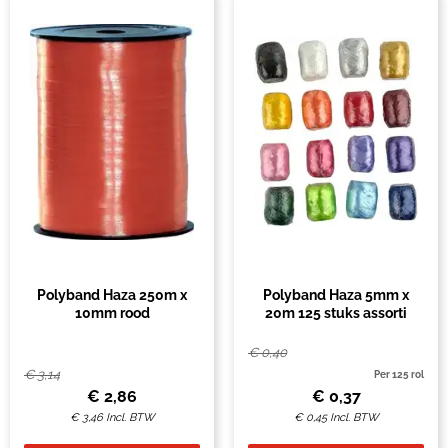
Polyband Haza 250m x
Polyband Haza 5mm x
10mm rood
20m 125 stuks assorti
€
0,40
€
3,14
Per 125 rol
€
2,86
€
0,37
€
3,46
Incl. BTW
€
0,45
Incl. BTW