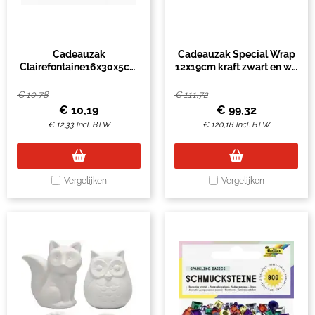
Cadeauzak
Cadeauzak Special Wrap
Clairefontaine16x30x5cm
12x19cm kraft zwart en wit
kraft sterren 50 stuks
assorti à 1000 stuks
€
10,78
€
111,72
€
10,19
€
99,32
€
12,33
Incl. BTW
€
120,18
Incl. BTW
Vergelijken
Vergelijken