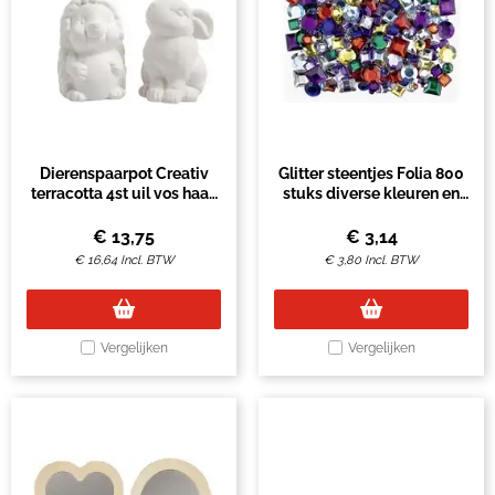
Dierenspaarpot Creativ
Glitter steentjes Folia 800
terracotta 4st uil vos haas
stuks diverse kleuren en
en egel 9-10cm wit
afmetingen
€
13,75
€
3,14
€
16,64
Incl. BTW
€
3,80
Incl. BTW
Vergelijken
Vergelijken