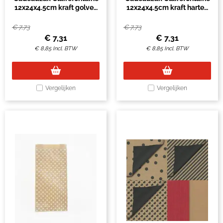
12x24x4.5cm kraft golven
12x24x4.5cm kraft harten
50 stuks
50 stuks
€
7,73
€
7,73
€
7,31
€
7,31
€
8,85
Incl. BTW
€
8,85
Incl. BTW
Vergelijken
Vergelijken