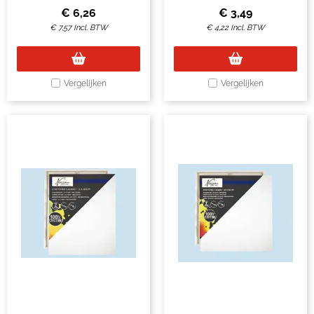
€
6,26
€
3,49
€
7,57
Incl. BTW
€
4,22
Incl. BTW
Vergelijken
Vergelijken