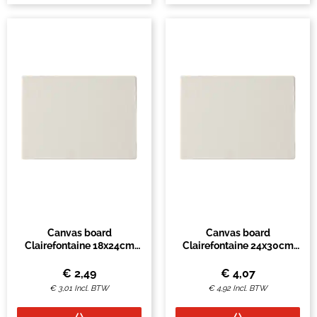
Canvas board
Canvas board
Clairefontaine 18x24cm
Clairefontaine 24x30cm
3mm wit
3mm wit
€
2,49
€
4,07
€
3,01
Incl. BTW
€
4,92
Incl. BTW