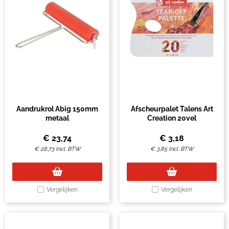
Aandrukrol Abig 150mm
Afscheurpalet Talens Art
metaal
Creation 20vel
€
23,74
€
3,18
€
28,73
Incl. BTW
€
3,85
Incl. BTW
Vergelijken
Vergelijken