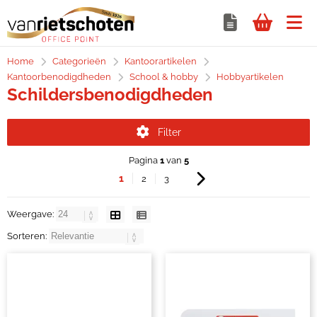
Home
Categorieën
Kantoorartikelen
Kantoorbenodigdheden
School & hobby
Hobbyartikelen
Schildersbenodigdheden
Filter
Pagina
1
van
5
1
2
3
Weergave:
Sorteren: