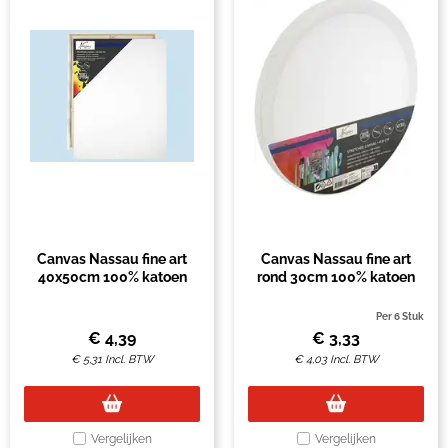
Canvas Nassau fine art
Canvas Nassau fine art
40x50cm 100% katoen
rond 30cm 100% katoen
Per 6 Stuk
€
4,39
€
3,33
€
5,31
Incl. BTW
€
4,03
Incl. BTW
Vergelijken
Vergelijken