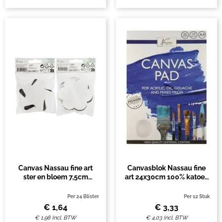
Canvas Nassau fine art
Canvasblok Nassau fine
ster en bloem 7,5cm
art 24x30cm 100% katoen
magnetisch 4 stuks
10 vel
Per 24 Blister
Per 12 Stuk
€
1,64
€
3,33
€
1,98
Incl. BTW
€
4,03
Incl. BTW