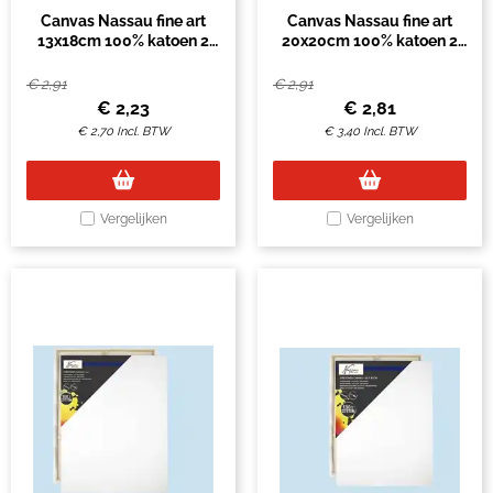
Canvas Nassau fine art
Canvas Nassau fine art
13x18cm 100% katoen 2
20x20cm 100% katoen 2
stuks
stuks
€
2,91
€
2,91
€
2,23
€
2,81
€
2,70
Incl. BTW
€
3,40
Incl. BTW
Vergelijken
Vergelijken