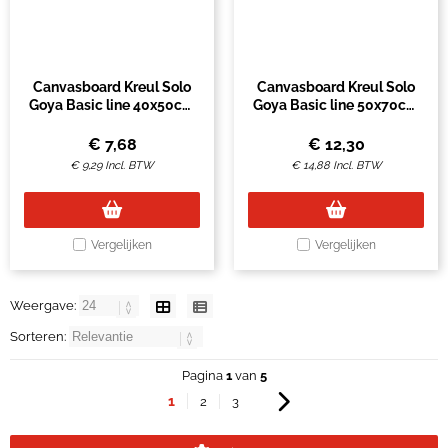
Canvasboard Kreul Solo
Canvasboard Kreul Solo
Goya Basic line 40x50cm
Goya Basic line 50x70cm
katoen
katoen
€
7,68
€
12,30
€
9,29
Incl. BTW
€
14,88
Incl. BTW
Vergelijken
Vergelijken
Weergave:
Sorteren:
Pagina
1
van
5
1
2
3