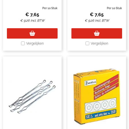
Per 10 Stuk
Per 10 Stuk
€
7,65
€
7,65
€
9,26
Incl. BTW
€
9,26
Incl. BTW
Vergelijken
Vergelijken