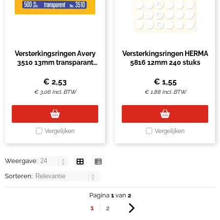
Versterkingsringen Avery
Versterkingsringen HERMA
3510 13mm transparant
5816 12mm 240 stuks
500 stuks
€
2,53
€
1,55
€
3,06
Incl. BTW
€
1,88
Incl. BTW
Vergelijken
Vergelijken
Weergave:
Sorteren:
Pagina
1
van
2
1
2