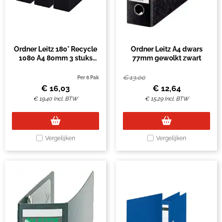
Ordner Leitz 180° Recycle
Ordner Leitz A4 dwars
1080 A4 80mm 3 stuks
77mm gewolkt zwart
zwart
€
13,00
Per 6 Pak
€
16,03
€
12,64
€
19,40
Incl. BTW
€
15,29
Incl. BTW
Vergelijken
Vergelijken