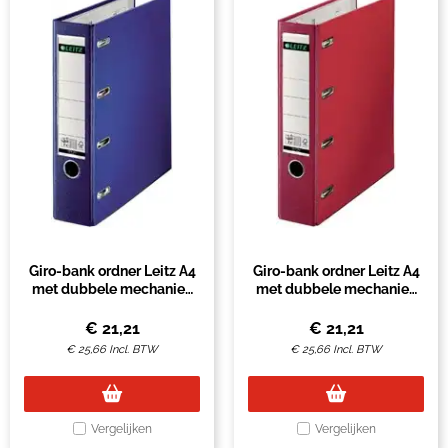
Giro-bank ordner Leitz A4
Giro-bank ordner Leitz A4
met dubbele mechaniek
met dubbele mechaniek
80mm PP blauw
80mm PP rood
€
21,21
€
21,21
€
25,66
Incl. BTW
€
25,66
Incl. BTW
Vergelijken
Vergelijken