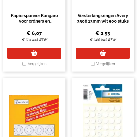
Papierspanner Kangaro
Versterkingsringen Avery
voor ordners en
3508 13mm wit 500 stuks
ringbanden 20 stuks
€
6,07
€
2,53
€
7,34
Incl. BTW
€
3,06
Incl. BTW
Vergelijken
Vergelijken