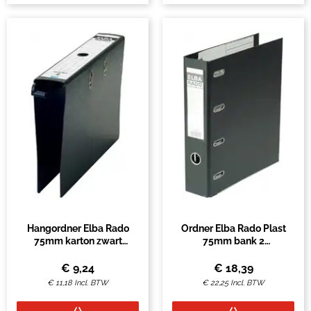
Hangordner Elba Rado
Ordner Elba Rado Plast
75mm karton zwart
75mm bank 2
gewolkt
mechanieken zwart PVC
€
9,24
€
18,39
€
11,18
Incl. BTW
€
22,25
Incl. BTW