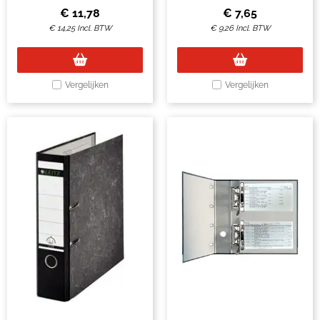
€
11,78
€
7,65
€
14,25
Incl. BTW
€
9,26
Incl. BTW
Vergelijken
Vergelijken