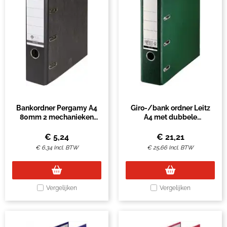
Bankordner Pergamy A4
Giro-/bank ordner Leitz
80mm 2 mechanieken
A4 met dubbele
gewolkt
mechaniek 80mm PP
groen
€
5,24
€
21,21
€
6,34
Incl. BTW
€
25,66
Incl. BTW
Vergelijken
Vergelijken