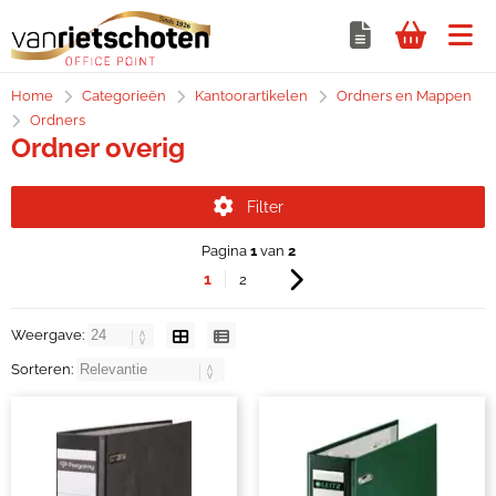
Home
Categorieën
Kantoorartikelen
Ordners en Mappen
Ordners
Ordner overig
Filter
Pagina
1
van
2
1
2
Weergave:
Sorteren: