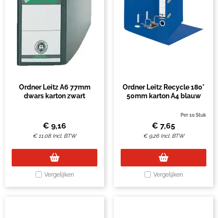
Ordner Leitz A6 77mm
Ordner Leitz Recycle 180°
dwars karton zwart
50mm karton A4 blauw
Per 10 Stuk
€
9,16
€
7,65
€
11,08
Incl. BTW
€
9,26
Incl. BTW
Vergelijken
Vergelijken