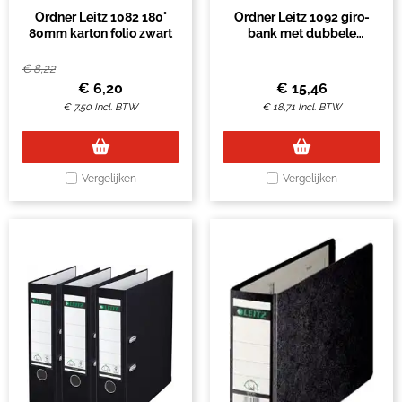
Ordner Leitz 1082 180°
Ordner Leitz 1092 giro-
80mm karton folio zwart
bank met dubbele
mechaniek 75mm karton
A4 zwart
€
8,22
€
6,20
€
15,46
€
7,50
Incl. BTW
€
18,71
Incl. BTW
Vergelijken
Vergelijken