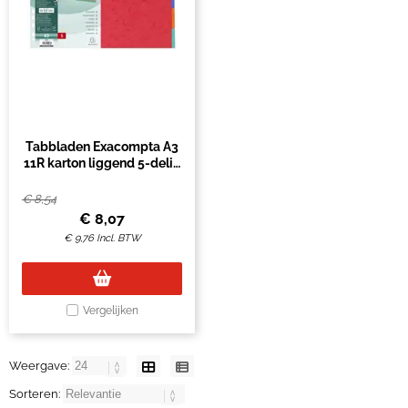
Tabbladen Exacompta A3
11R karton liggend 5-delig
zonder voorblad
€
8,54
€
8,07
€
9,76
Incl. BTW
Vergelijken
Weergave:
Sorteren: