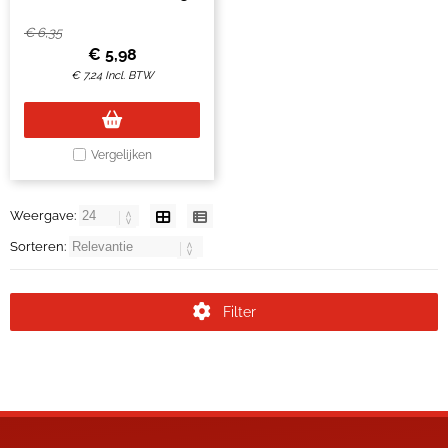
wit
€
6,35
€
5,98
€
7,24
Incl. BTW
Vergelijken
Weergave:
Sorteren:
Filter