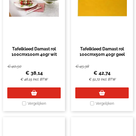
Tafelkleed Damast rol
Tafelkleed Damast rol
100cmx100m 40gr wit
100cmx50m 40gr geel
€
40,50
€
45,38
€
38,14
€
42,74
€
46,15
Incl. BTW
€
51,72
Incl. BTW
Vergelijken
Vergelijken