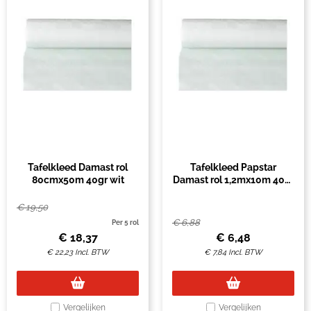
Tafelkleed Damast rol
Tafelkleed Papstar
80cmx50m 40gr wit
Damast rol 1,2mx10m 40gr
wit
€
19,50
€
6,88
Per 5 rol
€
18,37
€
6,48
€
22,23
Incl. BTW
€
7,84
Incl. BTW
Vergelijken
Vergelijken