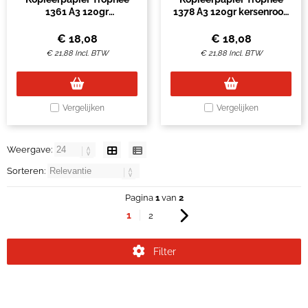
1361 A3 120gr
1378 A3 120gr kersenrood
zonnebloemgeel 250vel
250vel
€
18,08
€
18,08
€
21,88
Incl. BTW
€
21,88
Incl. BTW
Vergelijken
Vergelijken
Weergave:
Sorteren:
Pagina
1
van
2
1
2
Filter