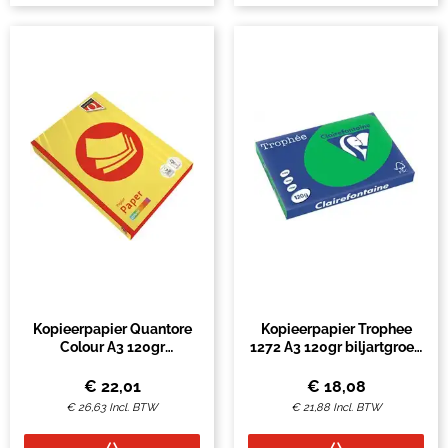
Kopieerpapier Quantore
Kopieerpapier Trophee
Colour A3 120gr
1272 A3 120gr biljartgroen
zwavelgeel 250 vel
250vel
€
22,01
€
18,08
€
26,63
Incl. BTW
€
21,88
Incl. BTW