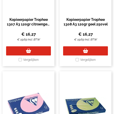
Kopieerpapier Trophee
Kopieerpapier Trophee
1307 A3 120gr citroengeel
1308 A3 120gr geel 250vel
250vel
€
16,27
€
16,27
€
19,69
Incl. BTW
€
19,69
Incl. BTW
Vergelijken
Vergelijken