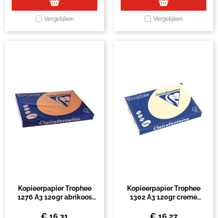
Vergelijken
Vergelijken
Kopieerpapier Trophee
Kopieerpapier Trophee
1276 A3 120gr abrikoos
1302 A3 120gr creme
250vel
250vel
€
16,31
€
16,27