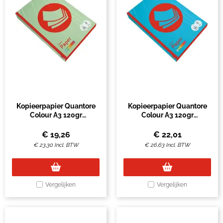
Kopieerpapier Quantore
Kopieerpapier Quantore
Colour A3 120gr
Colour A3 120gr
appelgroen 250 vel
azuurblauw 250 vel
€
19,26
€
22,01
€
23,30
Incl. BTW
€
26,63
Incl. BTW
Vergelijken
Vergelijken