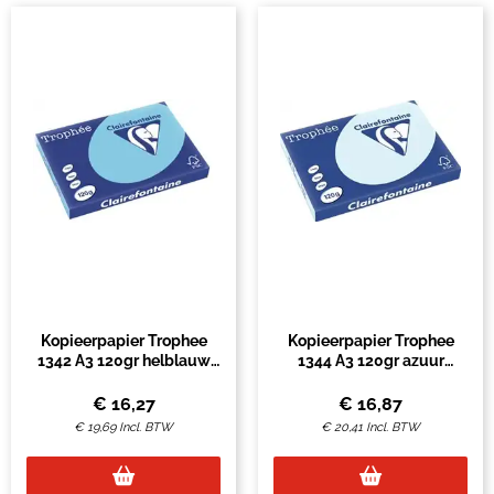
Kopieerpapier Trophee
Kopieerpapier Trophee
1342 A3 120gr helblauw
1344 A3 120gr azuur
250vel
250vel
€
16,27
€
16,87
€
19,69
Incl. BTW
€
20,41
Incl. BTW