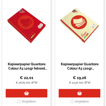
Kopieerpapier Quantore
Kopieerpapier Quantore
Colour A3 120gr felrood
Colour A3 120gr
250 vel
kanariegeel 250 vel
€
22,01
€
19,26
€
26,63
Incl. BTW
€
23,30
Incl. BTW
Vergelijken
Vergelijken