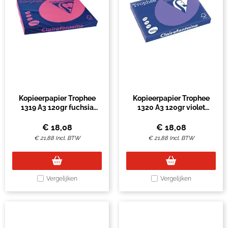
Kopieerpapier Trophee
Kopieerpapier Trophee
1319 A3 120gr fuchsia
1320 A3 120gr violet
250vel
250vel
€
18,08
€
18,08
€
21,88
Incl. BTW
€
21,88
Incl. BTW
Vergelijken
Vergelijken