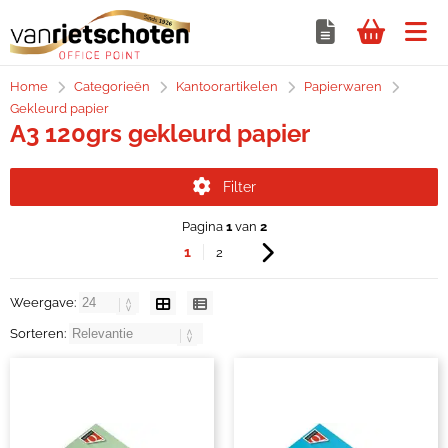
Home
Categorieën
Kantoorartikelen
Papierwaren
Gekleurd papier
A3 120grs gekleurd papier
Filter
Pagina
1
van
2
1
2
Weergave:
Sorteren: