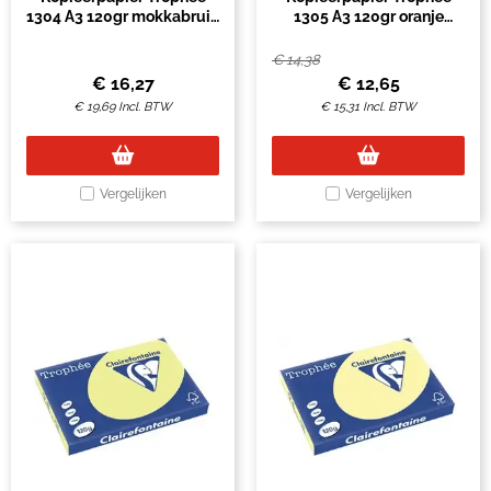
1304 A3 120gr mokkabruin
1305 A3 120gr oranje
250vel
250vel
€
14,38
€
16,27
€
12,65
€
19,69
Incl. BTW
€
15,31
Incl. BTW
Vergelijken
Vergelijken