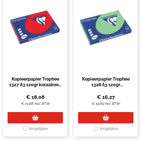
Kopieerpapier Trophee
Kopieerpapier Trophee
1327 A3 120gr koraalrood
1328 A3 120gr
250vel
natuurgroen 250vel
€
18,08
€
16,27
€
21,88
Incl. BTW
€
19,69
Incl. BTW
Vergelijken
Vergelijken