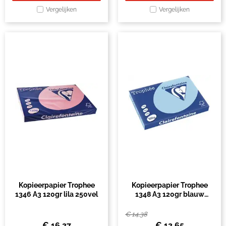
Vergelijken
Vergelijken
Kopieerpapier Trophee
Kopieerpapier Trophee
1346 A3 120gr lila 250vel
1348 A3 120gr blauw
250vel
€
14,38
€
16,27
€
12,65