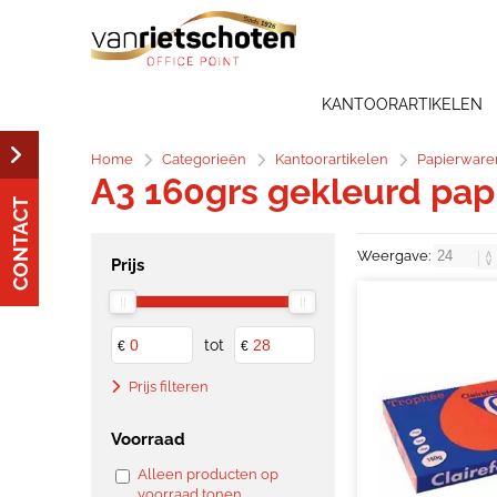
KANTOORARTIKELEN
Home
Categorieën
Kantoorartikelen
Papierware
A3 160grs gekleurd pap
CONTACT
Weergave:
Prijs
tot
€
€
Prijs filteren
Voorraad
Alleen producten op
voorraad tonen