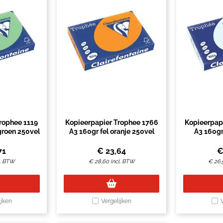
rophee 1119
Kopieerpapier Trophee 1766
Kopieerpap
groen 250vel
A3 160gr fel oranje 250vel
A3 160gr
71
€
23,64
l. BTW
€
28,60
Incl. BTW
€
26,
ijken
Vergelijken