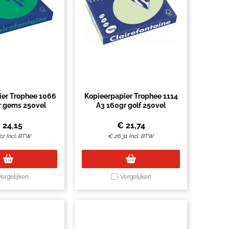
ier Trophee 1066
Kopieerpapier Trophee 1114
r gems 250vel
A3 160gr golf 250vel
€
24,15
€
21,74
22
Incl. BTW
€
26,31
Incl. BTW
Vergelijken
Vergelijken