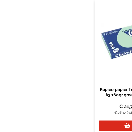
Kopieerpapier T
A3 160gr gro
€
21,
€
26,37
Inc