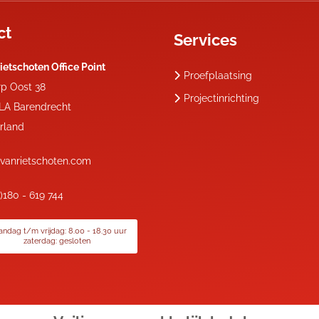
ct
Services
ietschoten Office Point
Proefplaatsing
rp Oost 38
Projectinrichting
 LA
Barendrecht
rland
vanrietschoten.com
0)180 - 619 744
ndag t/m vrijdag: 8.00 - 18.30 uur
zaterdag: gesloten