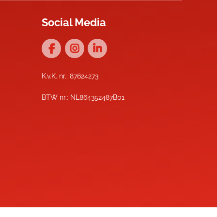
Social Media
K.v.K. nr.: 87624273
BTW nr.: NL864352487B01