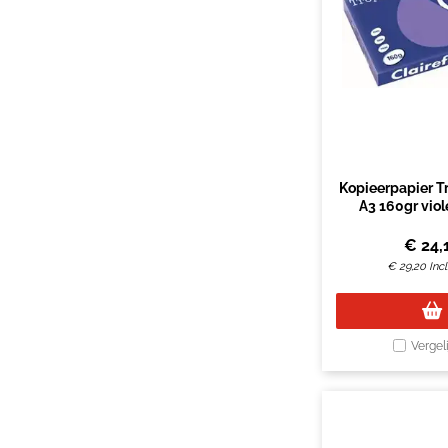
Kopieerpapier T
A3 160gr viol
€
24,
€
29,20
Inc
Vergel