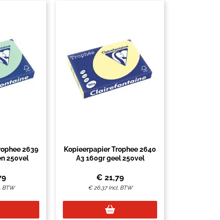
rophee 2639
Kopieerpapier Trophee 2640
en 250vel
A3 160gr geel 250vel
79
€
21,79
l. BTW
€
26,37
Incl. BTW