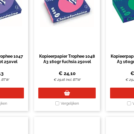
rophee 1047
Kopieerpapier Trophee 1048
Kopieerpap
et 250vel
A3 160gr fuchsia 250vel
A3 160g
13
€
24,10
l. BTW
€
29,16
Incl. BTW
€
29,
ijken
Vergelijken