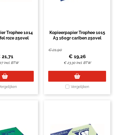
ier Trophee 1014
Kopieerpapier Trophee 1015
fel roze 250vel
A3 160gr cariben 250vel
€
21,90
€
21,71
€
19,26
27
Incl. BTW
€
23,30
Incl. BTW
Vergelijken
Vergelijken