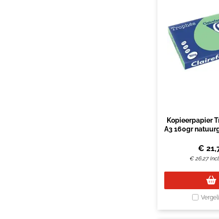
Kopieerpapier T
A3 160gr natuur
€
21,
€
26,27
Inc
Vergel