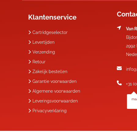
Conta
Klantenservice
Van R
Cartridgeselector
Bijdo
Levertijden
2992
Verzending
Nede
Retour
info@
Zakelijk bestellen
Garantie voorwaarden
+31 (
Algemene voorwaarden
maa
Leveringsvoorwaarden
Privacyverklaring