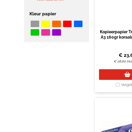
Kleur papier
Kopieerpapier T
A3 160gr koraal
€
23,
€
28,60
Inc
Vergel