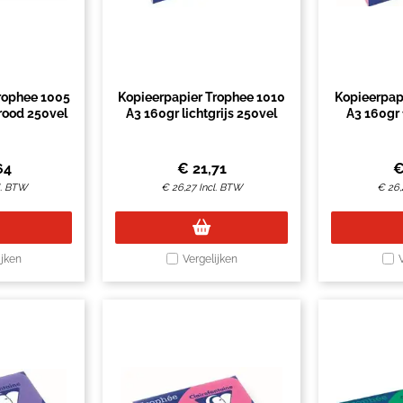
rophee 1005
Kopieerpapier Trophee 1010
Kopieerpap
rood 250vel
A3 160gr lichtgrijs 250vel
A3 160gr 
64
€
21,71
l. BTW
€
26,27
Incl. BTW
€
26,
ijken
Vergelijken