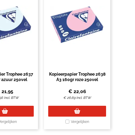
ier Trophee 2637
Kopieerpapier Trophee 2638
 azuur 250vel
A3 160gr roze 250vel
€
21,95
€
22,06
56
Incl. BTW
€
26,69
Incl. BTW
Vergelijken
Vergelijken