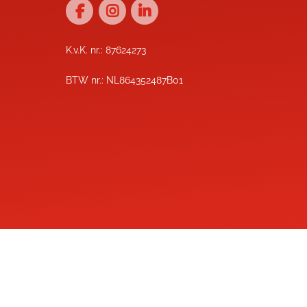
K.v.K. nr.: 87624273
BTW nr.: NL864352487B01