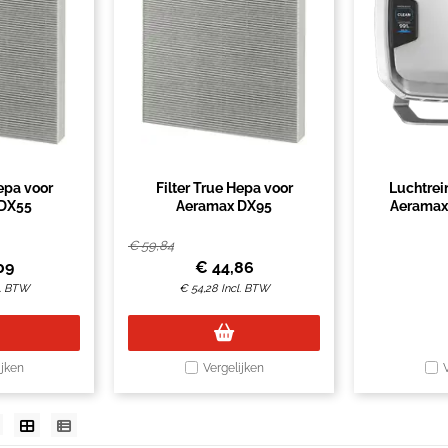
Hepa voor
Filter True Hepa voor
Luchtrei
DX55
Aeramax DX95
Aeramax
€
59,84
09
€
44,86
l. BTW
€
54,28
Incl. BTW
ijken
Vergelijken