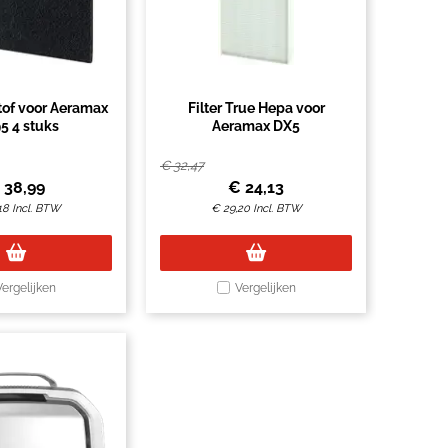
stof voor Aeramax
Filter True Hepa voor
5 4 stuks
Aeramax DX5
€
32,47
€
38,99
€
24,13
18
Incl. BTW
€
29,20
Incl. BTW
Vergelijken
Vergelijken