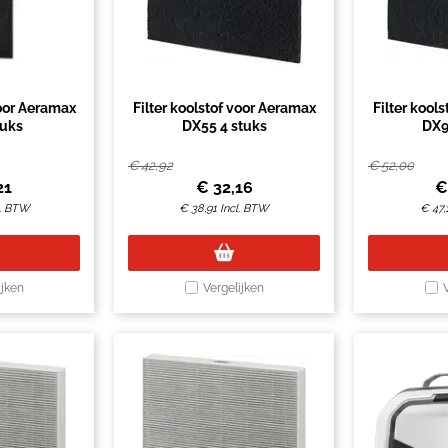
voor Aeramax
Filter koolstof voor Aeramax
Filter kool
tuks
DX55 4 stuks
DX9
€
42,92
€
52,00
21
€
32,16
l. BTW
€
38,91
Incl. BTW
€
47,
ijken
Vergelijken