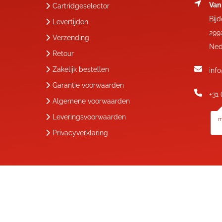
Van
Cartridgeselector
Bij
Levertijden
299
Verzending
Ned
Retour
Zakelijk bestellen
inf
Garantie voorwaarden
+31 
Algemene voorwaarden
Leveringsvoorwaarden
m
Privacyverklaring