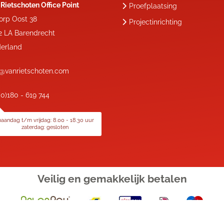
 Rietschoten Office Point
Proefplaatsing
dorp Oost 38
Projectinrichting
2 LA
Barendrecht
erland
o@vanrietschoten.com
(0)180 - 619 744
aandag t/m vrijdag: 8.00 - 18.30 uur
zaterdag: gesloten
Veilig en gemakkelijk
betalen