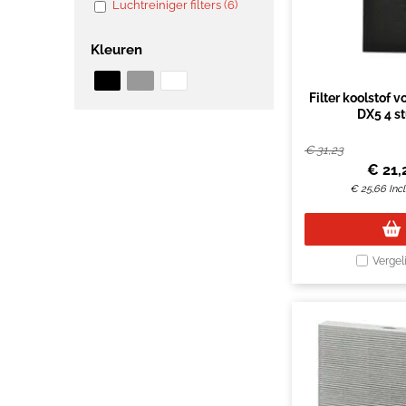
Luchtreiniger filters (6)
Kleuren
Filter koolstof 
DX5 4 s
€
31,23
€
21,
€
25,66
Inc
Vergel