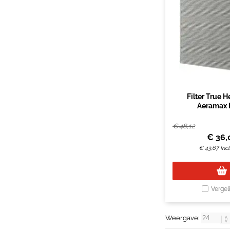
Filter True 
Aeramax 
€
48,12
€
36,
€
43,67
Inc
Vergel
Weergave: