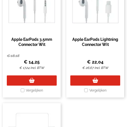
Apple EarPods 3.5mm
Apple EarPods Lightning
Connector Wit
Connector Wit
€
18,18
€
14,25
€
22,04
€
17,24
Incl. BTW
€
26,67
Incl. BTW
Vergelijken
Vergelijken