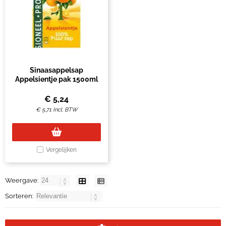
Sinaasappelsap
Appelsientje pak 1500ml
€
5,24
€
5,71
Incl. BTW
Vergelijken
Weergave:
Sorteren: