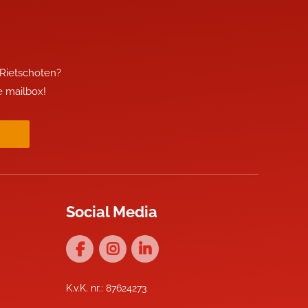
 Rietschoten?
je mailbox!
Social Media
K.v.K. nr.: 87624273