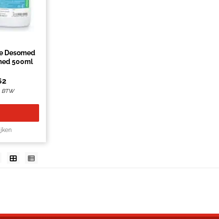
ie Desomed
med 500ml
62
l. BTW
ijken