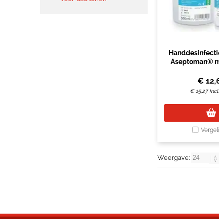
Handdesinfect
Aseptoman® 
€
12,
€
15,27
Inc
Vergel
Weergave: