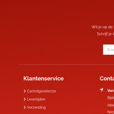
Wil je op de
Schrijf je
Klantenservice
Cont
Van
Cartridgeselector
Bij
Levertijden
299
Verzending
Ned