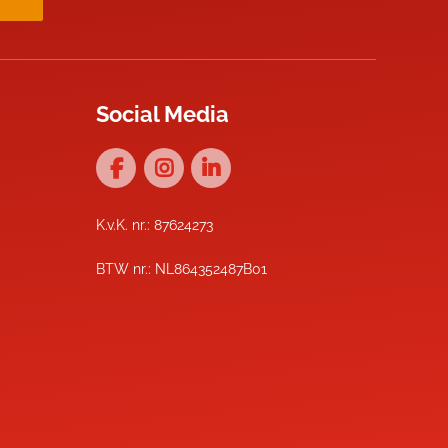
Social Media
K.v.K. nr.: 87624273
BTW nr.: NL864352487B01