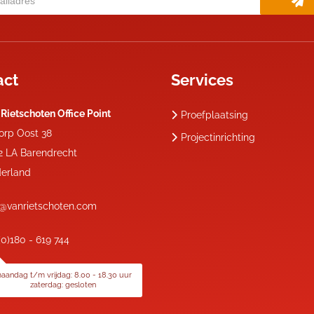
act
Services
 Rietschoten Office Point
Proefplaatsing
dorp Oost 38
Projectinrichting
2 LA
Barendrecht
erland
o@vanrietschoten.com
(0)180 - 619 744
aandag t/m vrijdag: 8.00 - 18.30 uur
zaterdag: gesloten