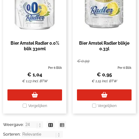
Bier Amstel Radler 0.0%
Bier Amstel Radler blikje
blik 330ml
0.33l
€
0,99
Per 6 Blik
Per 6 Blik
€
1,04
€
0,95
€
1,13
Incl. BTW
€
1,15
Incl. BTW
Vergelijken
Vergelijken
Weergave:
Sorteren: